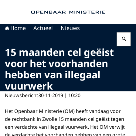
Naar de homepage van Openbaar Ministerie
Home
Actueel
Nieuws
Vu
15 maanden cel geëist
voor het voorhanden
hebben van illegaal
vuurwerk
Nieuwsbericht
30-11-2019 | 10:20
Het Openbaar Ministerie (OM) heeft vandaag voor
de rechtbank in Zwolle 15 maanden cel geëist tegen
een verdachte van illegaal vuurwerk. Het OM verwijt
de verdachte het voorhanden hebben van een grote