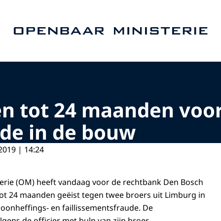
Naar de homepage van Openbaar Ministerie
en tot 24 maanden voo
ude in de bouw
2019 | 14:24
erie (OM) heeft vandaag voor de rechtbank Den Bosch
ot 24 maanden geëist tegen twee broers uit Limburg in
oonheffings- en faillissementsfraude. De
gens de officier met hulp van zijn broer