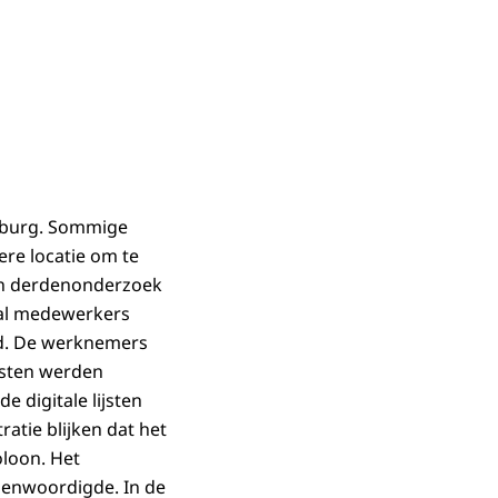
mburg. Sommige
re locatie om te
 en derdenonderzoek
gtal medewerkers
md. De werknemers
jsten werden
 digitale lijsten
atie blijken dat het
loon. Het
egenwoordigde. In de