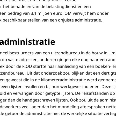
r het benadelen van de belastingdienst en een
een bedrag van 3,1 miljoen euro. OM verwijt hem onder
k beschikbaar stellen van een onjuiste administratie.
administratie
meel bestuurders van een uitzendbureau in de bouw in Li
op vaste adressen, anderen gingen elke dag naar een ande
ek door de FIOD startte naar aanleiding van een boeken-
uitzendbureau. Uit dat onderzoek zou blijken dat een derti
aren geweest die in de kilometeradministratie werd genoe
en lijsten invullen en bij hun werkgever indienen. Deze li
d en vervangen door getypte lijsten. De reisafstanden op de
ger dan de handgeschreven lijsten. Ook zou uit de administr
dewerkers veel lager dan het mondeling afgesproken netto
e getoonde administratie niet de werkelijke situatie vert