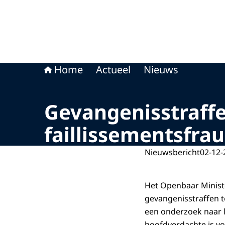
Home
Actueel
Nieuws
Gevangenisstraff
faillissementsfra
Nieuwsbericht
02-12-
Het Openbaar Minist
gevangenisstraffen t
een onderzoek naar l
hoofdverdachte is vol