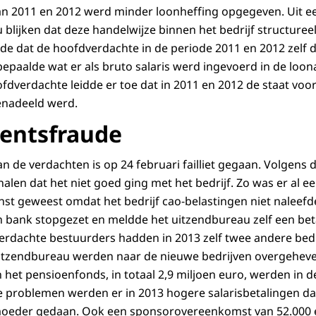
an 2011 en 2012 werd minder loonheffing opgegeven. Uit ee
lijken dat deze handelwijze binnen het bedrijf structuree
e dat de hoofdverdachte in de periode 2011 en 2012 zelf d
bepaalde wat er als bruto salaris werd ingevoerd in de loon
fdverdachte leidde er toe dat in 2011 en 2012 de staat voo
enadeeld werd.
mentsfraude
 de verdachten is op 24 februari failliet gegaan. Volgens d
gnalen dat het niet goed ging met het bedrijf. Zo was er al
nst geweest omdat het bedrijf cao-belastingen niet naleefd
n bank stopgezet en meldde het uitzendbureau zelf een bet
verdachte bestuurders hadden in 2013 zelf twee andere bedr
 uitzendbureau werden naar de nieuwe bedrijven overgeheve
n het pensioenfonds, in totaal 2,9 miljoen euro, werden in 
e problemen werden er in 2013 hogere salarisbetalingen d
oeder gedaan. Ook een sponsorovereenkomst van 52.000 e