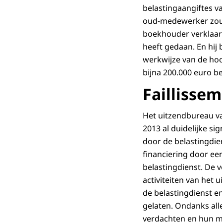
belastingaangiftes v
oud-medewerker zou b
boekhouder verklaard
heeft gedaan. En hij 
werkwijze van de hoo
bijna 200.000 euro b
Faillisse
Het uitzendbureau van
2013 al duidelijke si
door de belastingdie
financiering door ee
belastingdienst. De 
activiteiten van het
de belastingdienst e
gelaten. Ondanks all
verdachten en hun m