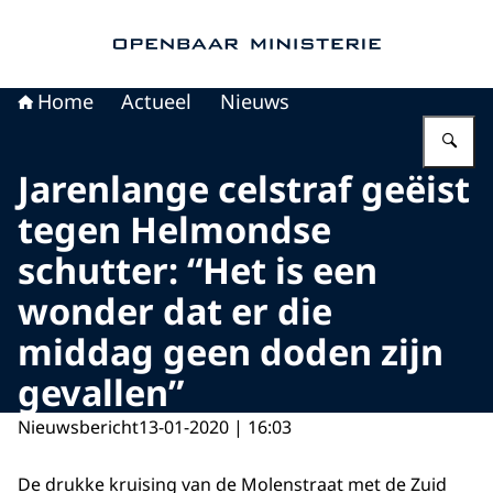
Naar de homepage van Openbaar Ministerie
Home
Actueel
Nieuws
Vu
Jarenlange celstraf geëist
tegen Helmondse
schutter: “Het is een
wonder dat er die
middag geen doden zijn
gevallen”
Nieuwsbericht
13-01-2020 | 16:03
De drukke kruising van de Molenstraat met de Zuid