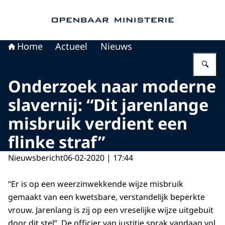
Naar de homepage van Openbaar Ministerie
Home
Actueel
Nieuws
Vu
Onderzoek naar moderne
slavernij: “Dit jarenlange
misbruik verdient een
flinke straf”
Nieuwsbericht
06-02-2020 | 17:44
“Er is op een weerzinwekkende wijze misbruik
gemaakt van een kwetsbare, verstandelijk beperkte
vrouw. Jarenlang is zij op een vreselijke wijze uitgebuit
door dit stel”. De officier van justitie sprak vandaag vol