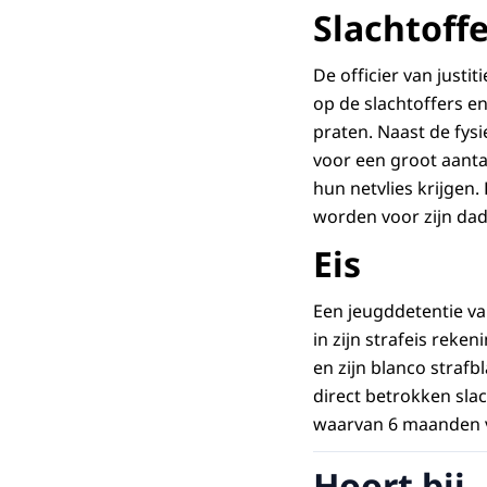
Slachtoffe
De officier van justit
op de slachtoffers e
praten. Naast de fysi
voor een groot aanta
hun netvlies krijgen.
worden voor zijn dad
Eis
Een jeugddetentie van
in zijn strafeis rek
en zijn blanco straf
direct betrokken sla
waarvan 6 maanden v
Hoort bij