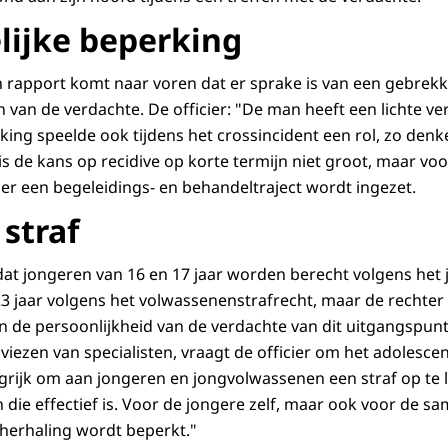
lijke beperking
h rapport komt naar voren dat er sprake is van een gebrek
van de verdachte. De officier: "De man heeft een lichte ver
king speelde ook tijdens het crossincident een rol, zo den
is de kans op recidive op korte termijn niet groot, maar vo
 er een begeleidings- en behandeltraject wordt ingezet.
 straf
dat jongeren van 16 en 17 jaar worden berecht volgens het 
23 jaar volgens het volwassenenstrafrecht, maar de rechte
 en de persoonlijkheid van de verdachte van dit uitgangspun
iezen van specialisten, vraagt de officier om het adolescen
ngrijk om aan jongeren en jongvolwassenen een straf op te
n die effectief is. Voor de jongere zelf, maar ook voor de 
herhaling wordt beperkt."