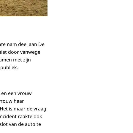
chte nam deel aan De
niet door vanwege
samen met zijn
 publiek.
n en een vrouw
 vrouw haar
"Het is maar de vraag
t incident raakte ook
lot van de auto te