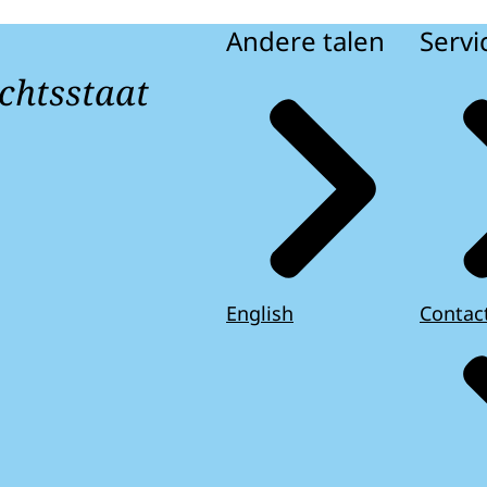
Andere talen
Servi
chtsstaat
English
Contac