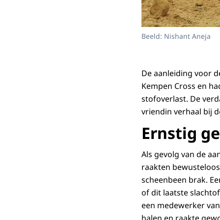
Beeld: Nishant Aneja
De aanleiding voor de
Kempen Cross en had 
stofoverlast. De ver
vriendin verhaal bij 
Ernstig g
Als gevolg van de a
raakten bewusteloos 
scheenbeen brak. Een
of dit laatste slachto
een medewerker van d
halen en raakte gewo