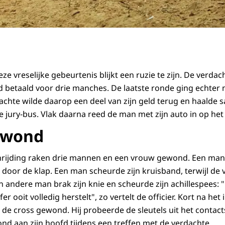
ze vreselijke gebeurtenis blijkt een ruzie te zijn. De verda
betaald voor drie manches. De laatste ronde ging echter 
dachte wilde daarop een deel van zijn geld terug en haalde 
de jury-bus. Vlak daarna reed de man met zijn auto in op het
ewond
anrijding raken drie mannen en een vrouw gewond. Een ma
door de klap. Een man scheurde zijn kruisband, terwijl de
 andere man brak zijn knie en scheurde zijn achillespees: 
ffer ooit volledig herstelt", zo vertelt de officier. Kort na he
e cross gewond. Hij probeerde de sleutels uit het contacts
nd aan zijn hoofd tijdens een treffen met de verdachte.