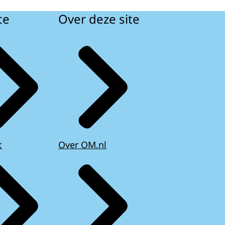
ce
Over deze site
t
Over OM.nl