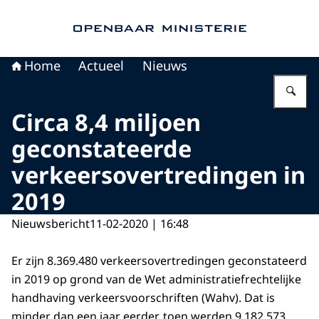
Naar de homepage van Openbaar Ministerie
Home
Actueel
Nieuws
Vu
Circa 8,4 miljoen
geconstateerde
verkeersovertredingen in
2019
Nieuwsbericht
11-02-2020 | 16:48
Er zijn 8.369.480 verkeersovertredingen geconstateerd
in 2019 op grond van de Wet administratiefrechtelijke
handhaving verkeersvoorschriften (Wahv). Dat is
minder dan een jaar eerder, toen werden 9.182.573