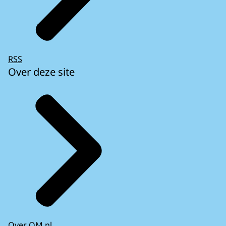
RSS
Over deze site
Over OM.nl