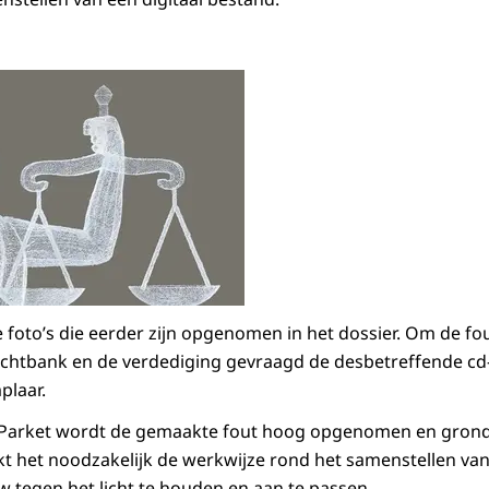
foto’s die eerder zijn opgenomen in het dossier. Om de fout
chtbank en de verdediging gevraagd de desbetreffende cd-
laar.
k Parket wordt de gemaakte fout hoog opgenomen en grond
 het noodzakelijk de werkwijze rond het samenstellen van 
w tegen het licht te houden en aan te passen.