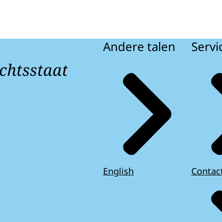
Andere talen
Servi
chtsstaat
English
Contac