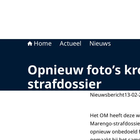
Home
Actueel
Nieuws
Opnieuw foto’s kr
strafdossier
Nieuwsbericht
13-02-
Het OM heeft deze we
Marengo-strafdossier
opnieuw onbedoeld f
gemaakt bij het same