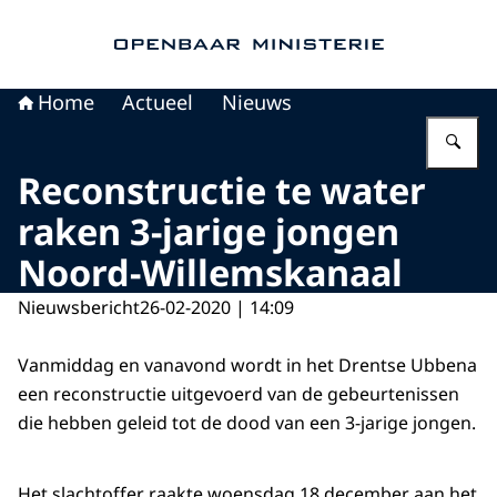
Naar de homepage van Openbaar Ministerie
Home
Actueel
Nieuws
Vu
Reconstructie te water
raken 3-jarige jongen
Noord-Willemskanaal
Nieuwsbericht
26-02-2020 | 14:09
Vanmiddag en vanavond wordt in het Drentse Ubbena
een reconstructie uitgevoerd van de gebeurtenissen
die hebben geleid tot de dood van een 3-jarige jongen.
Het slachtoffer raakte woensdag 18 december aan het