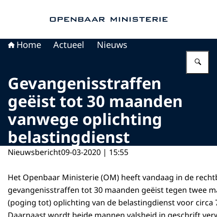
Naar de homepage van Openbaar Ministerie
Home
Actueel
Nieuws
Vu
Gevangenisstraffen
geëist tot 30 maanden
vanwege oplichting
belastingdienst
Nieuwsbericht
09-03-2020 | 15:55
Het Openbaar Ministerie (OM) heeft vandaag in de recht
gevangenisstraffen tot 30 maanden geëist tegen twee
(poging tot) oplichting van de belastingdienst voor circa
Daarnaast wordt beide mannen valsheid in geschrift ver