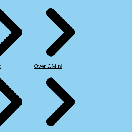
t
Over OM.nl