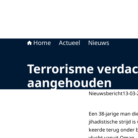
Home
Actueel
Nieuws
Terrorisme verdac
aangehouden
Nieuwsbericht
13-03-
Een 38-jarige man d
jihadistische strijd
keerde terug onder 
vlucht vanuit Oman.