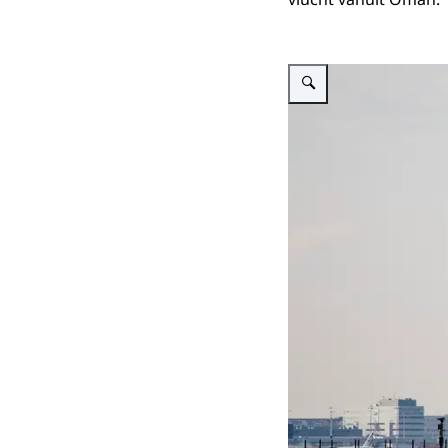
Vergroot afbeelding alt=""