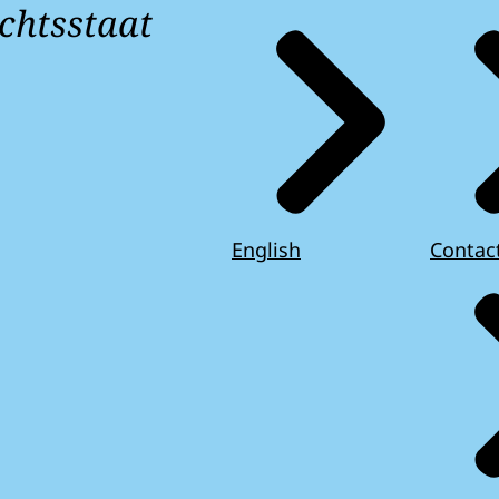
chtsstaat
English
Contac