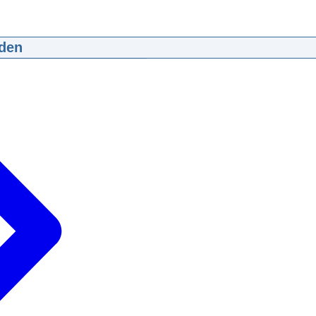
den
beroep drugsdoorlatende douanier
:01:34
mp4
113,5 MB
d