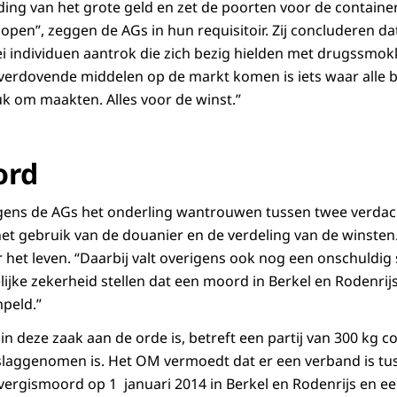
iding van het grote geld en zet de poorten voor de contain
pen”, zeggen de AGs in hun requisitoir. Zij concluderen da
ei individuen aantrok die zich bezig hielden met drugssmok
verdovende middelen op de markt komen is iets waar alle 
k om maakten. Alles voor de winst.”
ord
gens de AGs het onderling wantrouwen tussen twee verdach
et gebruik van de douanier en de verdeling van de winsten. 
 het leven. “Daarbij valt overigens ook nog een onschuldig 
ijke zekerheid stellen dat een moord in Berkel en Rodenrij
peld.”
 in deze zaak aan de orde is, betreft een partij van 300 kg c
laggenomen is. Het OM vermoedt dat er een verband is tu
ergismoord op 1 januari 2014 in Berkel en Rodenrijs en ee