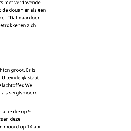
ers met verdovende
t de douanier als een
kel. “Dat daardoor
betrokkenen zich
ten groot. Er is
Uiteindelijk staat
slachtoffer. We
s als vergismoord
ocaïne die op 9
ssen deze
n moord op 14 april