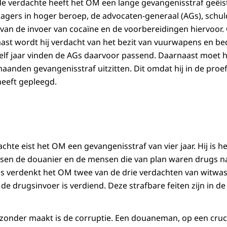
 verdachte heeft het OM een lange gevangenisstraf geëist.
lagers in hoger beroep, de advocaten-generaal (AGs), schu
an de invoer van cocaïne en de voorbereidingen hiervoor. 
st wordt hij verdacht van het bezit van vuurwapens en be
elf jaar vinden de AGs daarvoor passend. Daarnaast moet hi
anden gevangenisstraf uitzitten. Dit omdat hij in de proef
heeft gepleegd.
hte eist het OM een gevangenisstraf van vier jaar. Hij is h
ssen de douanier en de mensen die van plan waren drugs n
s verdenkt het OM twee van de drie verdachten van witwas
 drugsinvoer is verdiend. Deze strafbare feiten zijn in de
jzonder maakt is de corruptie. Een douaneman, op een cruci