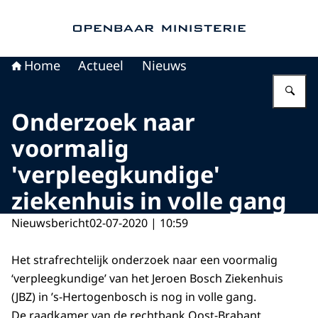
Naar de homepage van Openbaar Ministerie
Home
Actueel
Nieuws
Vu
Onderzoek naar
voormalig
'verpleegkundige'
ziekenhuis in volle gang
Nieuwsbericht
02-07-2020 | 10:59
Het strafrechtelijk onderzoek naar een voormalig
‘verpleegkundige’ van het Jeroen Bosch Ziekenhuis
(JBZ) in ’s-Hertogenbosch is nog in volle gang.
De raadkamer van de rechtbank Oost-Brabant