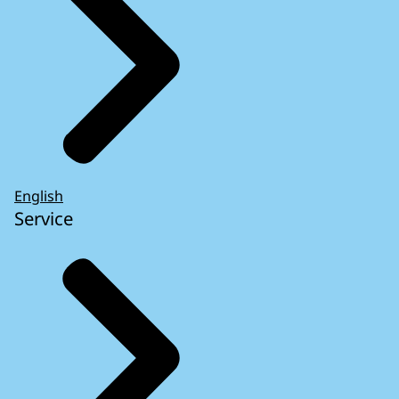
English
Service