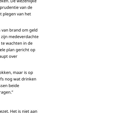
eken. De wezenlijke
sprudentie van de
t plegen van het
en van brand om geld
t zijn medeverdachte
. te wachten in de
ele plan gericht op
aupt over
rokken, maar is op
fs nog wat drinken
ssen beide
ragen.”
et. Het is niet aan