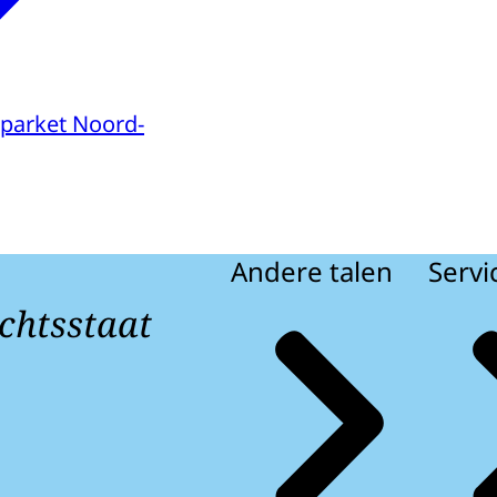
parket Noord-
Andere talen
Servi
chtsstaat