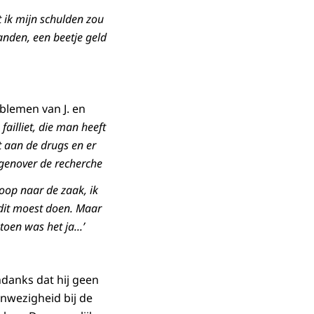
t ik mijn schulden zou
anden, een beetje geld
blemen van J. en
failliet, die man heeft
t aan de drugs en er
egenover de recherche
loop naar de zaak, ik
 dit moest doen. Maar
toen was het ja...’
ndanks dat hij geen
anwezigheid bij de