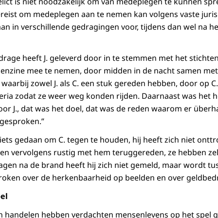
elict is niet noodzakelijk om van medeplegen te kunnen spr
ereist om medeplegen aan te nemen kan volgens vaste juri
n in verschillende gedragingen voor, tijdens dan wel na he
ijdrage heeft J. geleverd door in te stemmen met het sticht
n benzine mee te nemen, door midden in de nacht samen me
 waarbij zowel J. als C. een stuk gereden hebben, door op C
zeria zodat ze weer weg konden rijden. Daarnaast was het h
voor J., dat was het doel, dat was de reden waarom er überh
 gesproken.”
t niets gedaan om C. tegen te houden, hij heeft zich niet ontt
en vervolgens rustig met hem teruggereden, ze hebben zel
agen na de brand heeft hij zich niet gemeld, maar wordt tu
roken over de herkenbaarheid op beelden en over geldbed
el
un handelen hebben verdachten mensenlevens op het spel gez