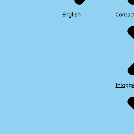
English
Contac
Inlogg