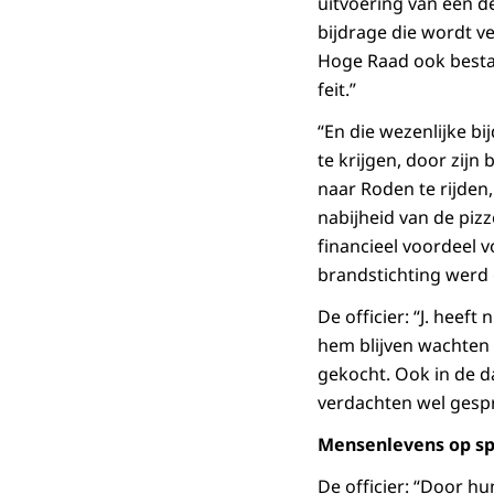
uitvoering van een d
bijdrage die wordt v
Hoge Raad ook bestaa
feit.”
“En die wezenlijke b
te krijgen, door zij
naar Roden te rijden,
nabijheid van de piz
financieel voordeel 
brandstichting werd
De officier: “J. heef
hem blijven wachten 
gekocht. Ook in de d
verdachten wel gesp
Mensenlevens op sp
De officier: “Door h