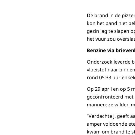
De brand in de pizze
kon het pand niet b
gezin lag te slapen 
het vuur zou oversl
Benzine via brieven
Onderzoek leverde be
vloeistof naar binne
rond 05:33 uur enkele
Op 29 april en op 5
geconfronteerd met 
mannen: ze wilden me
“Verdachte J. geeft a
amper voldoende eten
kwam om brand te stic