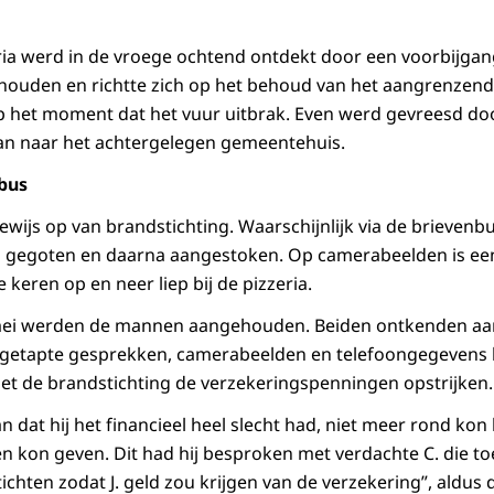
ria werd in de vroege ochtend ontdekt door een voorbijga
ehouden en richtte zich op het behoud van het aangrenzen
op het moment dat het vuur uitbrak. Even werd gevreesd d
aan naar het achtergelegen gemeentehuis.
bus
wijs op van brandstichting. Waarschijnlijk via de brievenb
n gegoten en daarna aangestoken. Op camerabeelden is een
 keren op en neer liep bij de pizzeria.
 mei werden de mannen aangehouden. Beiden ontkenden aan
getapte gesprekken, camerabeelden en telefoongegevens
t de brandstichting de verzekeringspenningen opstrijken.
an dat hij het financieel heel slecht had, niet meer rond ko
 kon geven. Dit had hij besproken met verdachte C. die to
hten zodat J. geld zou krijgen van de verzekering”, aldus de