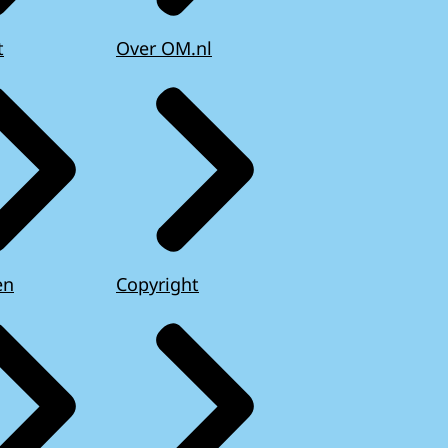
t
Over OM.nl
en
Copyright