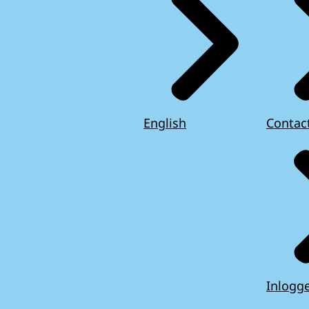
English
Contac
Inlogg