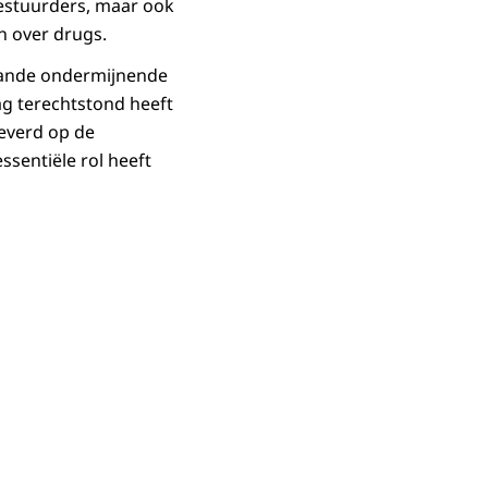
estuurders, maar ook
n over drugs.
aande ondermijnende
ag terechtstond heeft
leverd op de
ssentiële rol heeft