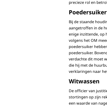
precieze rol en betr
Poedersuiker
Bij de staande houdi
aangetroffen in de h
enige inzittende, op
volgens het OM meerd
poedersuiker hebben 
poedersuiker. Bovendi
verdachte dit moet we
die hij met de huurb
verklaringen naar het
Witwassen
De officier van just
stortingen op zijn r
een waarde van nage