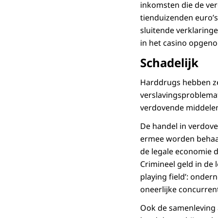
inkomsten die de verd
tienduizenden euro’
sluitende verklaring
in het casino opgeno
Schadelijk
Harddrugs hebben zee
verslavingsproblemat
verdovende middele
De handel in verdove
ermee worden behaald
de legale economie d
Crimineel geld in de 
playing field’: onde
oneerlijke concurrent
Ook de samenleving a