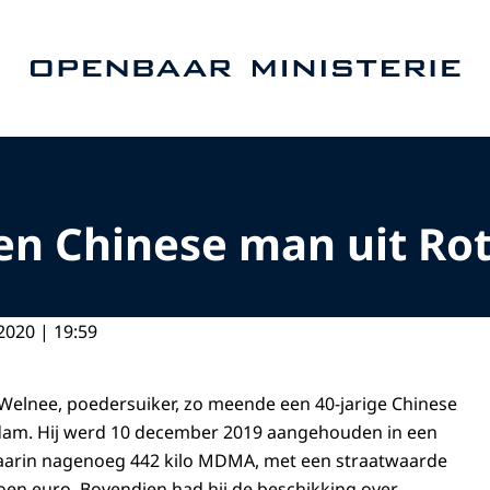
Naar de homepage van Openbaar Ministerie
gen Chinese man uit R
2020 | 19:59
Welnee, poedersuiker, zo meende een 40-jarige Chinese
rdam. Hij werd 10 december 2019 aangehouden in een
arin nagenoeg 442 kilo MDMA, met een straatwaarde
oen euro. Bovendien had hij de beschikking over