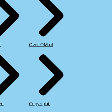
t
Over OM.nl
en
Copyright