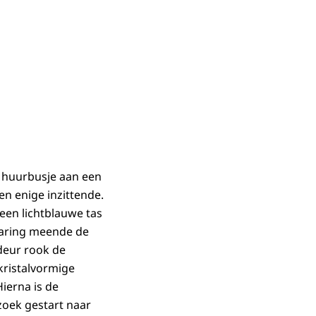
n huurbusje aan een
n enige inzittende.
 een lichtblauwe tas
rvaring meende de
deur rook de
 kristalvormige
ierna is de
oek gestart naar