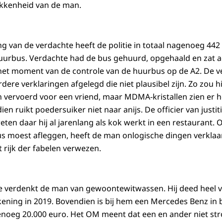
okkenheid van de man.
ng van de verdachte heeft de politie in totaal nagenoeg 44
uurbus. Verdachte had de bus gehuurd, opgehaald en zat ach
 het moment van de controle van de huurbus op de A2. De v
ere verklaringen afgelegd die niet plausibel zijn. Zo zou h
vervoerd voor een vriend, maar MDMA-kristallen zien er h
en ruikt poedersuiker niet naar anijs. De officier van justi
ten daar hij al jarenlang als kok werkt in een restaurant. 
us moest afleggen, heeft de man onlogische dingen verklaa
 rijk der fabelen verwezen.
itie verdenkt de man van gewoontewitwassen. Hij deed heel 
ekening in 2019. Bovendien is bij hem een Mercedes Benz i
noeg 20.000 euro. Het OM meent dat een en ander niet str