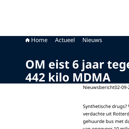
Home
Actueel
Nieuws
OM eist 6 jaar te
442 kilo MDMA
Nieuwsbericht
02-09-
Synthetische drugs? 
verdachte uit Rotte
gehuurde bus met da
van ongeveer 10 milj