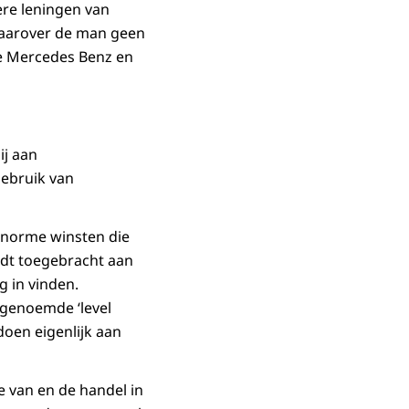
ere leningen van
waarover de man geen
de Mercedes Benz en
ij aan
gebruik van
 enorme winsten die
rdt toegebracht aan
g in vinden.
zogenoemde ‘level
doen eigenlijk aan
e van en de handel in