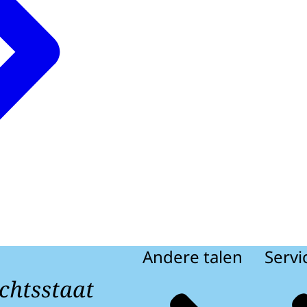
Andere talen
Servi
chtsstaat