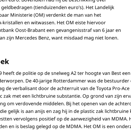
geldbedragen (tienduizenden euro’s). Het Landelijk
baar Ministerie (OM) verdenkt de man van het
kristallen en witwassen. Het OM eiste hiervoor
tbank Oost-Brabant een gevangenisstraf van 6 jaar en
an zijn Mercedes Benz, want misdaad mag niet lonen.
oek
heeft de politie op de snelweg A2 ter hoogte van Best ee
derworpen. De 40-jarige Rotterdammer was de bestuurder e
ag de verbalisant door de achterruit van de Toyota Pro-Ace
ic zak met een lichtbruine substantie. Op grond van zijn e
ging om verdovende middelen. Bij het openen van de achter
ie gelijk is aan anijs en zag hij in de plastic zak lichtbruine
testten vervolgens positief op de aanwezigheid van MDMA. H
en en is beslag gelegd op de MDMA. Het OM is een onderz