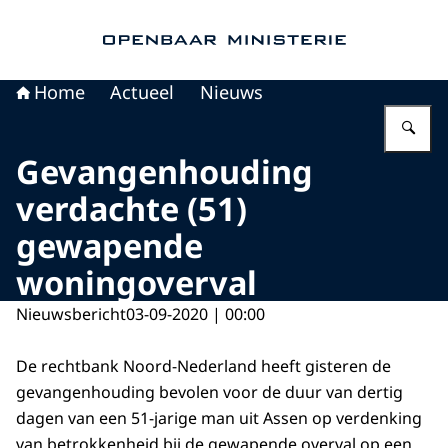
Naar de homepage van Openbaar Ministerie
Home
Actueel
Nieuws
Vu
Gevangenhouding
verdachte (51)
gewapende
woningoverval
Nieuwsbericht
03-09-2020 | 00:00
De rechtbank Noord-Nederland heeft gisteren de
gevangenhouding bevolen voor de duur van dertig
dagen van een 51-jarige man uit Assen op verdenking
van betrokkenheid bij de gewapende overval op een