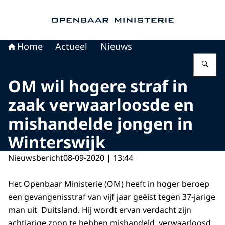
Naar de homepage van Openbaar Ministerie
Home
Actueel
Nieuws
Vu
OM wil hogere straf in
zaak verwaarloosde en
mishandelde jongen in
Winterswijk
Nieuwsbericht
08-09-2020 | 13:44
Het Openbaar Ministerie (OM) heeft in hoger beroep
een gevangenisstraf van vijf jaar geëist tegen 37-jarige
man uit Duitsland. Hij wordt ervan verdacht zijn
achtjarige zoon te hebben mishandeld, verwaarloosd