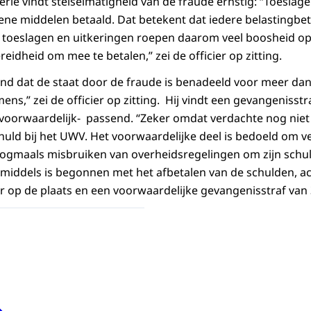
rie vindt stelselmatigheid van de fraude ernstig: “Toeslag
ne middelen betaald. Dat betekent dat iedere belastingbet
n toeslagen en uitkeringen roepen daarom veel boosheid o
reidheid om mee te betalen,” zei de officier op zitting.
d dat de staat door de fraude is benadeeld voor meer dan 
ns,” zei de officier op zitting. Hij vindt een gevangenisst
oorwaardelijk- passend. “Zeker omdat verdachte nog niet
chuld bij het UWV. Het voorwaardelijke deel is bedoeld om v
gmaals misbruiken van overheidsregelingen om zijn schuld
nmiddels is begonnen met het afbetalen van de schulden, a
r op de plaats en een voorwaardelijke gevangenisstraf va