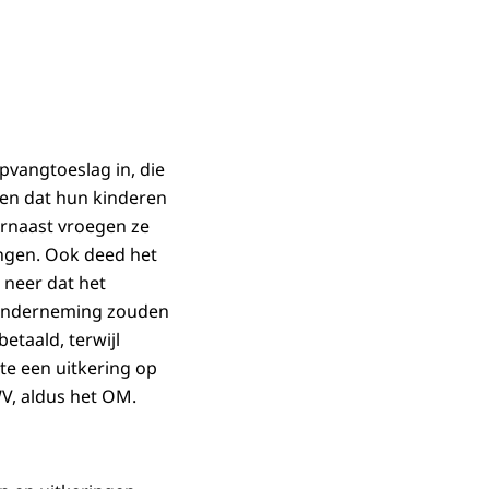
pvangtoeslag in, die
ken dat hun kinderen
arnaast vroegen ze
ingen. Ook deed het
 neer dat het
n onderneming zouden
etaald, terwijl
e een uitkering op
V, aldus het OM.