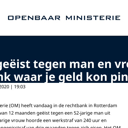
Naar de homepage van Openbaar Ministerie
geëist tegen man en v
nk waar je geld kon pi
2020 | 19:03
erie (OM) heeft vandaag in de rechtbank in Rotterdam
van 12 maanden geëist tegen een 52-jarige man uit
-jarige vrouw hoorde een werkstraf van 240 uur en
ngenisstraf van drie maanden tegen zich eisen. Het OM