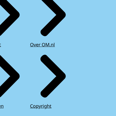
t
Over OM.nl
en
Copyright