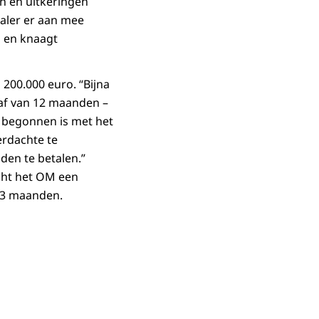
en en uitkeringen
aler er aan mee
p en knaagt
200.000 euro. “Bijna
raf van 12 maanden –
 begonnen is met het
erdachte te
en te betalen.”
cht het OM een
n 3 maanden.