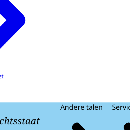
et
Andere talen
Servi
chtsstaat