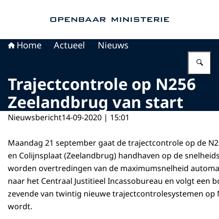
Naar de homepage van Openbaar Ministerie
Home
Actueel
Nieuws
Vu
Trajectcontrole op N256
Zeelandbrug van start
Nieuwsbericht
14-09-2020 | 15:01
Maandag 21 september gaat de trajectcontrole op de N25
en Colijnsplaat (Zeelandbrug) handhaven op de snelheids
worden overtredingen van de maximumsnelheid automa
naar het Centraal Justitieel Incassobureau en volgt een bo
zevende van twintig nieuwe trajectcontrolesystemen op 
wordt.