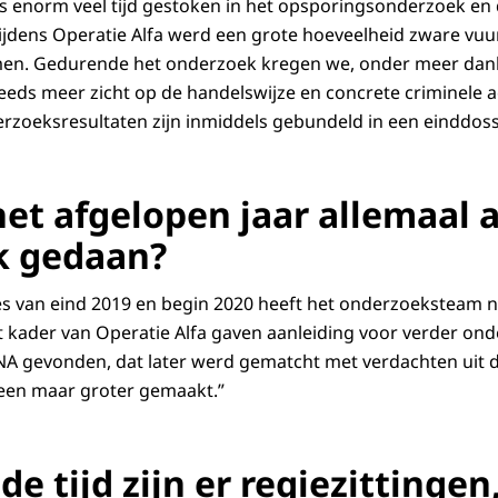
is enorm veel tijd gestoken in het opsporingsonderzoek en d
Tijdens Operatie Alfa werd een grote hoeveelheid zware vu
men. Gedurende het onderzoek kregen we, onder meer dank
teeds meer zicht op de handelswijze en concrete criminele a
erzoeksresultaten zijn inmiddels gebundeld in een einddossi
het afgelopen jaar allemaal 
k gedaan?
es van eind 2019 en begin 2020 heeft het onderzoeksteam ni
 kader van Operatie Alfa gaven aanleiding voor verder on
A gevonden, dat later werd gematcht met verdachten uit d
leen maar groter gemaakt.”
 tijd zijn er regiezittingen