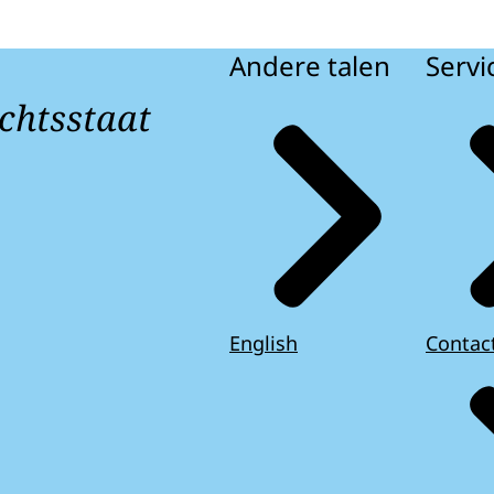
Andere talen
Servi
chtsstaat
English
Contac