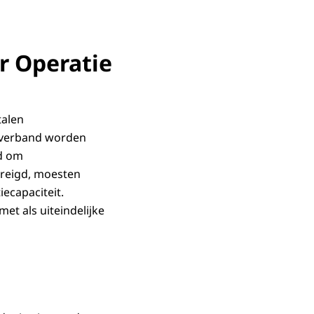
r Operatie
talen
n verband worden
ld om
reigd, moesten
iecapaciteit.
et als uiteindelijke