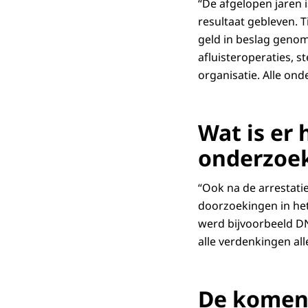
“De afgelopen jaren 
resultaat gebleven. 
geld in beslag geno
afluisteroperaties, s
organisatie. Alle ond
Wat is er 
onderzoe
“Ook na de arrestati
doorzoekingen in het
werd bijvoorbeeld DN
alle verdenkingen al
De komende