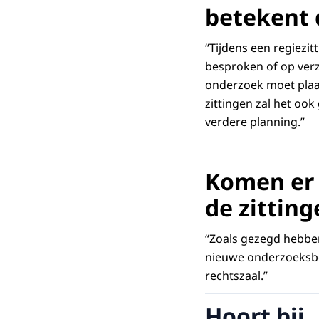
betekent 
“Tijdens een regiezi
besproken of op verz
onderzoek moet plaat
zittingen zal het oo
verdere planning.”
Komen er 
de zitting
“Zoals gezegd hebben
nieuwe onderzoeksbe
rechtszaal.”
Hoort bij