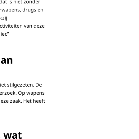
at is niet zonder
urwapens, drugs en
zij
ctiviteiten van deze
er.”
aan
et stilgezeten. De
derzoek. Op wapens
eze zaak. Het heeft
, wat