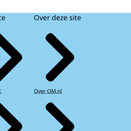
ce
Over deze site
t
Over OM.nl