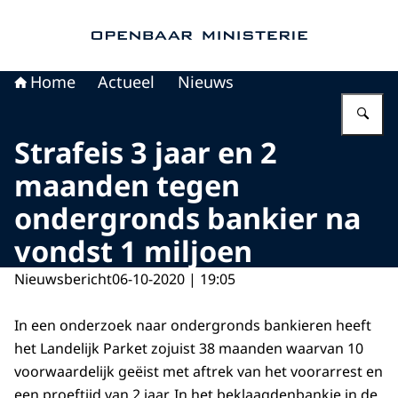
Naar de homepage van Openbaar Ministerie
Home
Actueel
Nieuws
Vu
Strafeis 3 jaar en 2
maanden tegen
ondergronds bankier na
vondst 1 miljoen
Nieuwsbericht
06-10-2020 | 19:05
In een onderzoek naar ondergronds bankieren heeft
het Landelijk Parket zojuist 38 maanden waarvan 10
voorwaardelijk geëist met aftrek van het voorarrest en
een proeftijd van 2 jaar. In het beklaagdenbankje in de