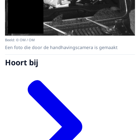
Beeld: © OM / OM
Een foto die door de handhavingscamera is gemaakt
Hoort bij