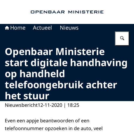
Naar de homepage van Openbaar Ministerie
Home
Actueel
Nieuws
Vu
Openbaar Ministerie
start digitale handhaving
op handheld
telefoongebruik achter
het stuur
Nieuwsbericht
12-11-2020 | 18:25
Even een appje beantwoorden of een
telefoonnummer opzoeken in de auto, veel