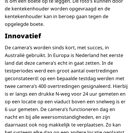
is om een boete op te leggen. De foto’s kunnen door
de kentekenhouder worden opgevraagd en de
kentekenhouder kan in beroep gaan tegen de
opgelegde boete.
Innovatief
De camera’s worden sinds kort, met succes, in
Australië gebruikt. In Europa is Nederland het eerste
land dat deze camera’s echt in gaat zetten. In de
testperiodes werd een groot aantal overtredingen
geconstateerd: op een bepaalde testdag werden met
twee camera’s 400 overtredingen gesignaleerd. Hierbij
is er langs een drukke N-weg voor 24 uur gemeten en
op een locatie op een viaduct boven een snelweg is er
6 uur gemeten. De camera’s functioneren dag en
nacht en bij alle weersomstandigheden, en zijn
daarnaast ook nog makkelijk te verplaatsen. Zo kan
het systeem elke dag op een andere locatie geplaatst