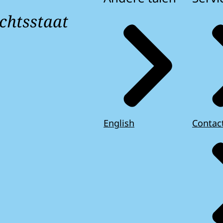
chtsstaat
English
Contac