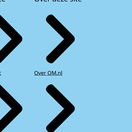
t
Over OM.nl