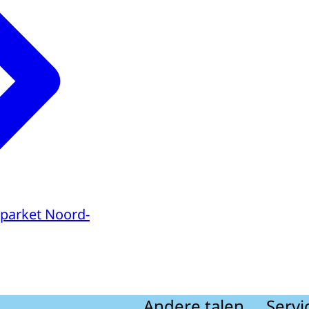
parket Noord-
Andere talen
Servi