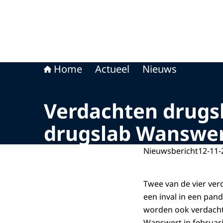
Home
Actueel
Nieuws
Verdachten drugs
drugslab Wanswe
Nieuwsbericht
12-11-
Twee van de vier ver
een inval in een pa
worden ook verdacht 
Wanswert in februari 