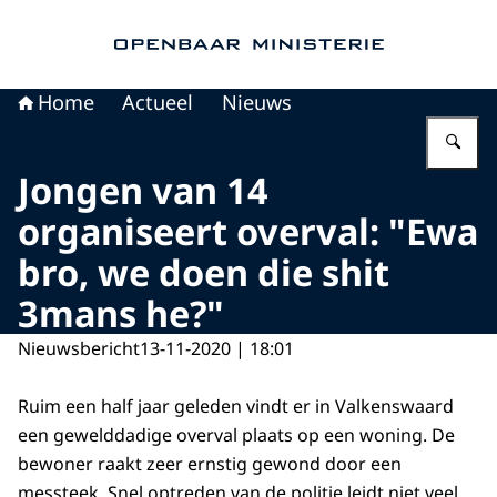
Naar de homepage van Openbaar Ministerie
Home
Actueel
Nieuws
Vu
Jongen van 14
organiseert overval: "Ewa
bro, we doen die shit
3mans he?"
Nieuwsbericht
13-11-2020 | 18:01
Ruim een half jaar geleden vindt er in Valkenswaard
een gewelddadige overval plaats op een woning. De
bewoner raakt zeer ernstig gewond door een
messteek. Snel optreden van de politie leidt niet veel