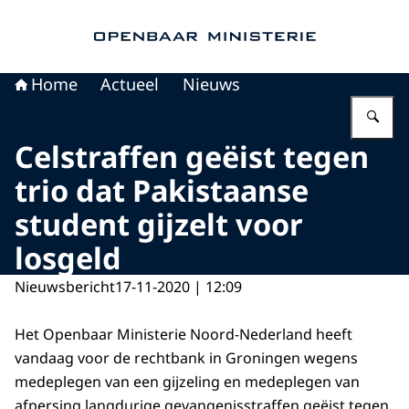
Naar de homepage van Openbaar Ministerie
Home
Actueel
Nieuws
Vu
Celstraffen geëist tegen
trio dat Pakistaanse
student gijzelt voor
losgeld
Nieuwsbericht
17-11-2020 | 12:09
Het Openbaar Ministerie Noord-Nederland heeft
vandaag voor de rechtbank in Groningen wegens
medeplegen van een gijzeling en medeplegen van
afpersing langdurige gevangenisstraffen geëist tegen