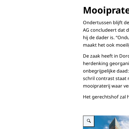
Mooiprate
Ondertussen blijft de
AG concludeert dat d
hij de dader is. “Ond
maakt het ook moeilij
De zaak heeft in Dord
herdenking georganis
onbegrijpelijke daad
schril contrast staat
mooipraterij waar ve
Het gerechtshof zal 
Vergroot afbeelding alt=""