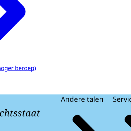
hoger beroep)
Andere talen
Servi
chtsstaat