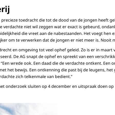
rij
 precieze toedracht die tot de dood van de jongen heeft gel
e verdachte niet wil zeggen wat er exact is gebeurd, ondank
uidelijkheid die vreet aan de nabestaanden. Het voegt hen e
ker om te verwerken dat de jongen er niet meer is. Nooit mee
recht en omgeving tot veel ophef geleid. Zo is er in maart 
eerd. De AG snapt de ophef en spreekt van een verschrikke
: “Een wrede ook. Een daad die de verdachte ontkent. Een o
 met het bewijs. Een ontkenning die past bij de leugens, het
rdachte zich telkenmale van bedient.”
het onderzoek sluiten op 4 december en uitspraak doen op