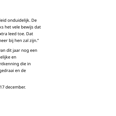
eid onduidelijk. De
s het vele bewijs dat
xtra leed toe. Dat
r bij hen zal zijn.”
van dit jaar nog een
lijke en
ntkenning die in
 gedraai en de
 17 december.