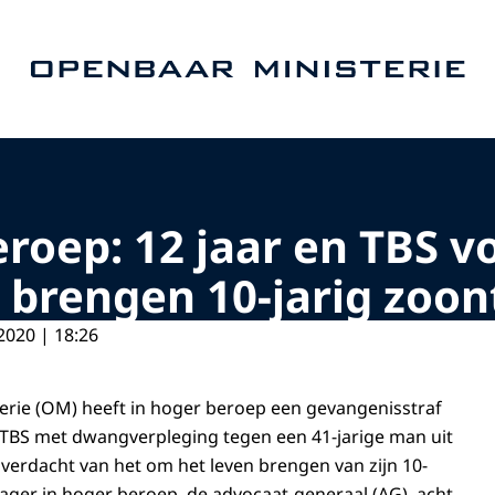
Naar de homepage van Openbaar Ministerie
eroep: 12 jaar en TBS 
 brengen 10-jarig zoon
2020 | 18:26
rie (OM) heeft in hoger beroep een gevangenisstraf
n TBS met dwangverpleging tegen een 41-jarige man uit
 verdacht van het om het leven brengen van zijn 10-
lager in hoger beroep, de advocaat-generaal (AG), acht