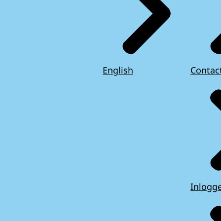
English
Contac
Inlogg