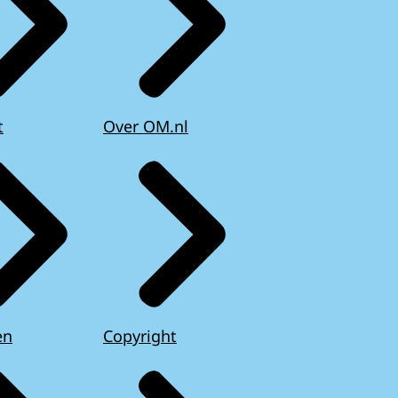
t
Over OM.nl
en
Copyright