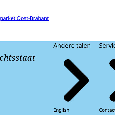
parket Oost-Brabant
Andere talen
Servi
chtsstaat
English
Contac