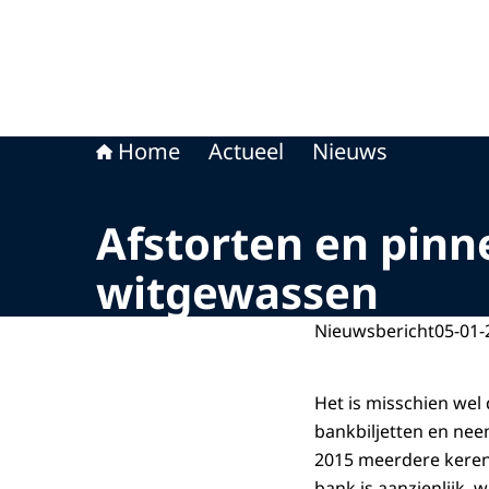
Home
Actueel
Nieuws
Afstorten en pinn
witgewassen
Nieuwsbericht
05-01-
Het is misschien wel 
bankbiljetten en nee
2015 meerdere keren 
bank is aanzienlijk,