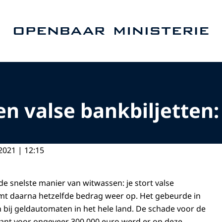
Naar de homepage van Openbaar Ministerie
en valse bankbiljetten
2021 | 12:15
de snelste manier van witwassen: je stort valse
mt daarna hetzelfde bedrag weer op. Het gebeurde in
bij geldautomaten in het hele land. De schade voor de
 want voor ongeveer 300.000 euro werd er op deze