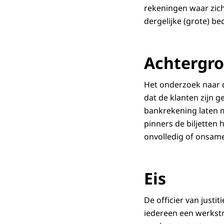
rekeningen waar zich
dergelijke (grote) b
Achtergr
Het onderzoek naar d
dat de klanten zijn g
bankrekening laten m
pinners de biljetten
onvolledig of onsame
Eis
De officier van just
iedereen een werkstra