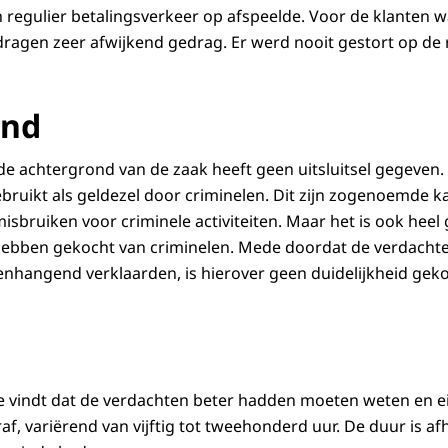
 regulier betalingsverkeer op afspeelde. Voor de klanten w
edragen zeer afwijkend gedrag. Er werd nooit gestort op de 
ond
e achtergrond van de zaak heeft geen uitsluitsel gegeven. H
ebruikt als geldezel door criminelen. Dit zijn zogenoemde 
isbruiken voor criminele activiteiten. Maar het is ook heel
 hebben gekocht van criminelen. Mede doordat de verdachte
nhangend verklaarden, is hierover geen duidelijkheid gek
itie vindt dat de verdachten beter hadden moeten weten en e
f, variërend van vijftig tot tweehonderd uur. De duur is af