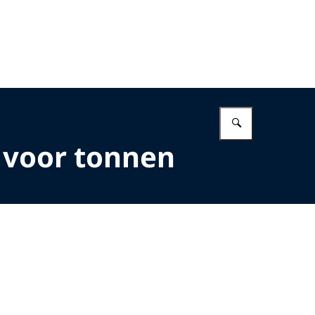
Vul in wat 
: voor tonnen