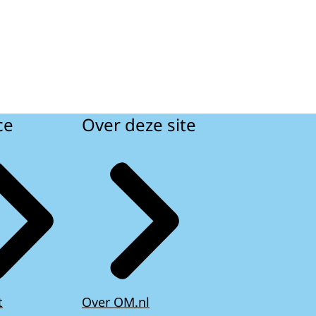
ce
Over deze site
t
Over OM.nl