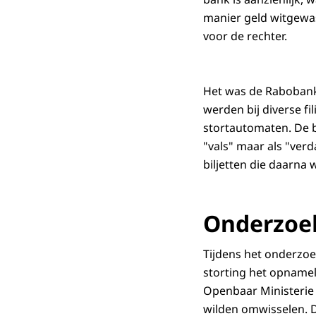
manier geld witgewas
voor de rechter.
Het was de Rabobank d
werden bij diverse fi
stortautomaten. De b
"vals" maar als "ve
biljetten die daarna
Onderzoe
Tijdens het onderzoe
storting het opnamel
Openbaar Ministerie 
wilden omwisselen. D