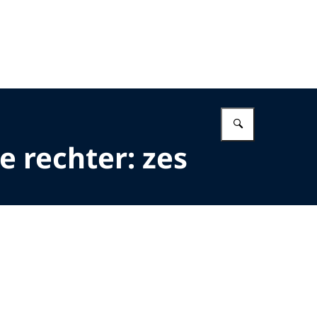
Vul in wat 
e rechter: zes