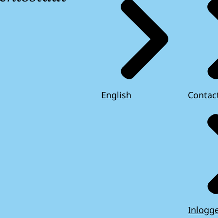
English
Contac
Inlogg