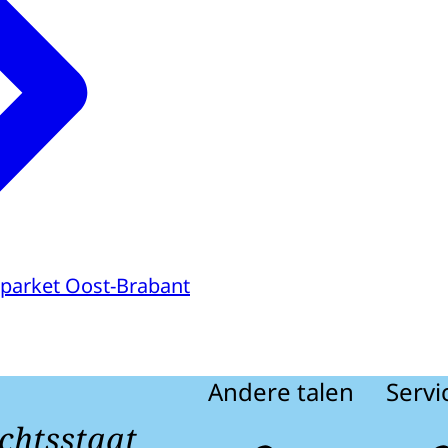
parket Oost-Brabant
Andere talen
Servi
chtsstaat