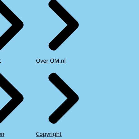
t
Over OM.nl
en
Copyright