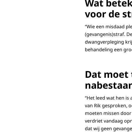
Wat betek
voor de st
“Wie een misdaad plee
(gevangenis)straf. D
dwangverpleging krij
behandeling een groo
Dat moet 
nabestaa
“Het leed wat hen is
van Rik gesproken, oo
moeten missen door 
verdriet vandaag opn
dat wij geen gevange