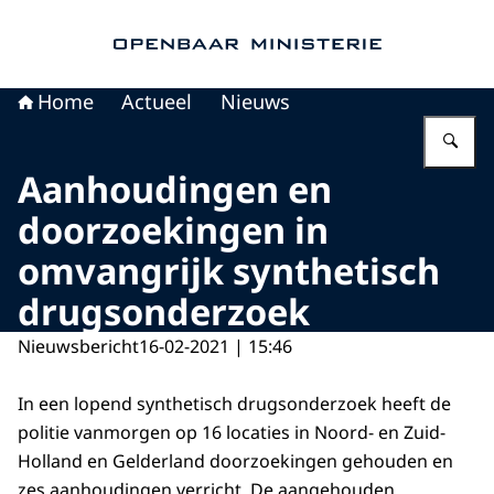
Naar de homepage van Openbaar Ministerie
Home
Actueel
Nieuws
Vu
Aanhoudingen en
doorzoekingen in
omvangrijk synthetisch
drugsonderzoek
Nieuwsbericht
16-02-2021 | 15:46
In een lopend synthetisch drugsonderzoek heeft de
politie vanmorgen op 16 locaties in Noord- en Zuid-
Holland en Gelderland doorzoekingen gehouden en
zes aanhoudingen verricht. De aangehouden