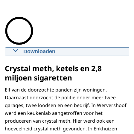
Downloaden
Aanhoudingen en doorzoekingen in
omvangrijk synthetisch
Crystal meth, ketels en 2,8
drugsonderzoek
miljoen sigaretten
16-02-2021
00:00:41
mp4
7,9 MB
Elf van de doorzochte panden zijn woningen.
Download
Daarnaast doorzocht de politie onder meer twee
garages, twee loodsen en een bedrijf. In Wervershoof
werd een keukenlab aangetroffen voor het
produceren van crystal meth. Hier werd ook een
hoeveelheid crystal meth gevonden. In Enkhuizen