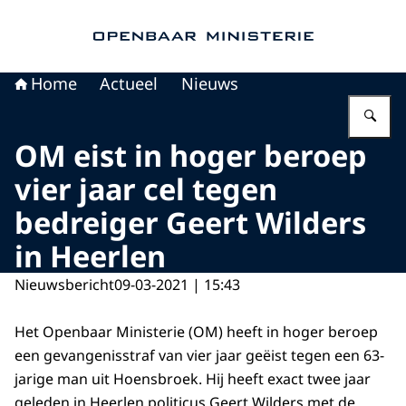
Naar de homepage van Openbaar Ministerie
Home
Actueel
Nieuws
Vu
OM eist in hoger beroep
vier jaar cel tegen
bedreiger Geert Wilders
in Heerlen
Nieuwsbericht
09-03-2021 | 15:43
Het Openbaar Ministerie (OM) heeft in hoger beroep
een gevangenisstraf van vier jaar geëist tegen een 63-
jarige man uit Hoensbroek. Hij heeft exact twee jaar
geleden in Heerlen politicus Geert Wilders met de