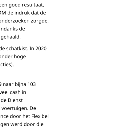
 een goed resultaat,
 OM de indruk dat de
 onderzoeken zorgde,
 Ondanks de
 gehaald.
de schatkist. In 2020
zonder hoge
cties).
9 naar bijna 103
veel cash in
 de Dienst
n voertuigen. De
nce door het Flexibel
ngen werd door die