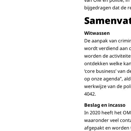
van OM en politie, in
bijgedragen dat de re
Samenvat
Witwassen
De aanpak van crimin
wordt verdiend aan c
worden de activiteite
ontdekken welke kana
‘core business’ van 
op onze agenda”, ald
werkwijze van de pol
4042.
Beslag en incasso
In 2020 heeft het OM
waaronder veel conta
afgepakt en worden 