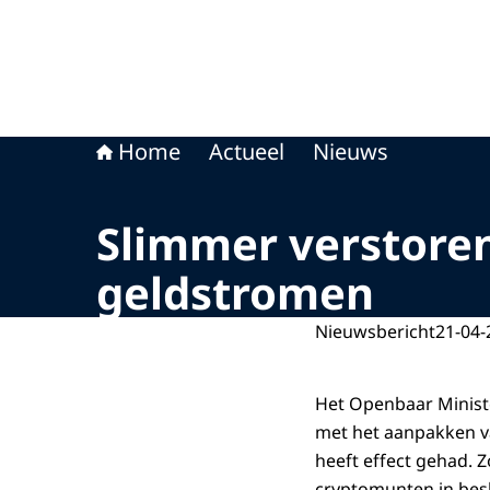
Home
Actueel
Nieuws
Slimmer verstoren
geldstromen
Nieuwsbericht
21-04-
Het Openbaar Minist
met het aanpakken va
heeft effect gehad. Z
cryptomunten in bes