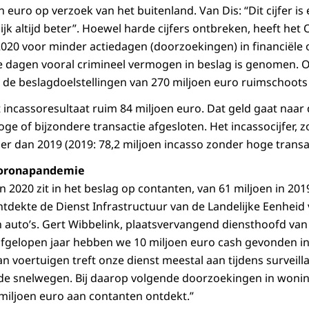
 euro op verzoek van het buitenland. Van Dis: “Dit cijfer is
jk altijd beter”. Hoewel harde cijfers ontbreken, heeft het
020 voor minder actiedagen (doorzoekingen) in financiële
eze dagen vooral crimineel vermogen in beslag is genomen.
de beslagdoelstellingen van 270 miljoen euro ruimschoots
 incassoresultaat ruim 84 miljoen euro. Dat geld gaat naar 
ge of bijzondere transactie afgesloten. Het incassocijfer, 
oger dan 2019 (2019: 78,2 miljoen incasso zonder hoge transa
coronapandemie
in 2020 zit in het beslag op contanten, van 61 miljoen in 201
ntdekte de Dienst Infrastructuur van de Landelijke Eenheid 
 auto’s. Gert Wibbelink, plaatsvervangend diensthoofd van
 afgelopen jaar hebben we 10 miljoen euro cash gevonden i
 voertuigen treft onze dienst meestal aan tijdens surveilla
 de snelwegen. Bij daarop volgende doorzoekingen in woni
 miljoen euro aan contanten ontdekt.”