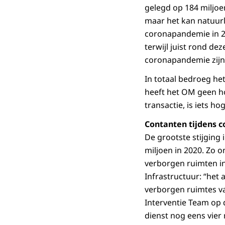
gelegd op 184 miljoen
maar het kan natuurli
coronapandemie in 2
terwijl juist rond d
coronapandemie zijn 
In totaal bedroeg het
heeft het OM geen ho
transactie, is iets h
Contanten tijdens 
De grootste stijging 
miljoen in 2020. Zo o
verborgen ruimten in
Infrastructuur: “het
verborgen ruimtes van
Interventie Team op
dienst nog eens vier