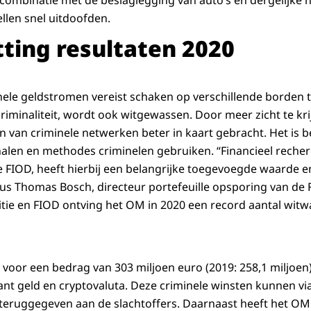
 combinatie met de beslaglegging van auto’s en dergelijke h
llen snel uitdoofden.
ting resultaten 2020
ele geldstromen vereist schaken op verschillende borden t
riminaliteit, wordt ook witgewassen. Door meer zicht te k
n van criminele netwerken beter in kaart gebracht. Het is be
len en methodes criminelen gebruiken. “Financieel recherc
de FIOD, heeft hierbij een belangrijke toegevoegde waarde
us Thomas Bosch, directeur portefeuille opsporing van de
itie en FIOD ontving het OM in 2020 een record aantal witw
 voor een bedrag van 303 miljoen euro (2019: 258,1 miljoen
nt geld en cryptovaluta. Deze criminele winsten kunnen v
teruggegeven aan de slachtoffers. Daarnaast heeft het OM