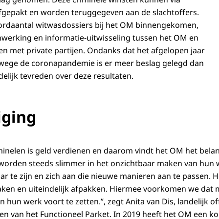
fgepakt en worden teruggegeven aan de slachtoffers.
cordaantal witwasdossiers bij het OM binnengekomen,
werking en informatie-uitwisseling tussen het OM en
n met private partijen. Ondanks dat het afgelopen jaar
wege de coronapandemie is er meer beslag gelegd dan
delijk tevreden over deze resultaten.
iging
iminelen is geld verdienen en daarom vindt het OM het belan
worden steeds slimmer in het onzichtbaar maken van hun w
 te zijn en zich aan die nieuwe manieren aan te passen. H
aken en uiteindelijk afpakken. Hiermee voorkomen we dat 
jn hun werk voort te zetten.”, zegt Anita van Dis, landelijk off
n van het Functioneel Parket. In 2019 heeft het OM een koe