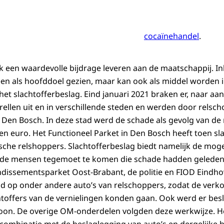
cocaïnehandel
.
k een waardevolle bijdrage leveren aan de maatschappij. 
een als hoofddoel gezien, maar kan ook als middel worden 
het slachtofferbeslag. Eind januari 2021 braken er, naar aan
ellen uit en in verschillende steden en werden door relsch
n Den Bosch. In deze stad werd de schade als gevolg van de 
oen euro. Het Functioneel Parket in Den Bosch heeft toen sl
che relshoppers. Slachtofferbeslag biedt namelijk de moge
r de mensen tegemoet te komen die schade hadden geleden 
issementsparket Oost-Brabant, de politie en FIOD Eindhove
gd op onder andere auto’s van relschoppers, zodat de ver
htoffers van de vernielingen konden gaan. Ook werd er bes
oon. De overige OM-onderdelen volgden deze werkwijze. H