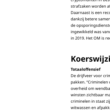
strafzaken worden a
Daarnaast is een re
dankzij betere samen
de opsporingsdienste
ingewikkeld was van
in 2019. Het OM is re
Koerswijz
Totaaloffensief
De drijfveer voor cr
pakken. “Criminelen 
overheid om wendbaar
winsten zichtbaar m
criminelen in staat zi
witwassen en afpakke