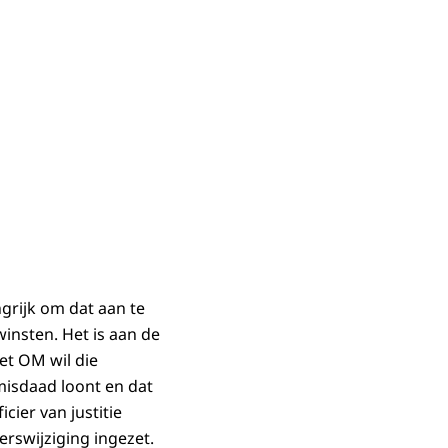
grijk om dat aan te
insten. Het is aan de
et OM wil die
misdaad loont en dat
icier van justitie
rswijziging ingezet.