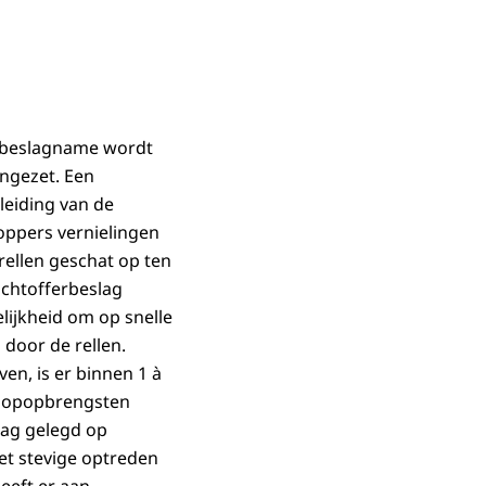
Inbeslagname wordt
ingezet. Een
leiding van de
oppers vernielingen
rellen geschat op ten
achtofferbeslag
lijkheid om op snelle
door de rellen.
n, is er binnen 1 à
koopopbrengsten
lag gelegd op
et stevige optreden