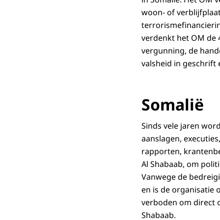
woon- of verblijfplaa
terrorismefinancieri
verdenkt het OM de 4
vergunning, de hande
valsheid in geschrift
Somalië
Sinds vele jaren wo
aanslagen, executies,
rapporten, krantenbe
Al Shabaab, om polit
Vanwege de bedreigin
en is de organisatie 
verboden om direct o
Shabaab.