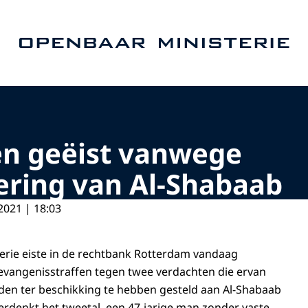
Naar de homepage van Openbaar Ministerie
en geëist vanwege
ering van Al-Shabaab
2021 | 18:03
erie eiste in de rechtbank Rotterdam vandaag
evangenisstraffen tegen twee verdachten die ervan
den ter beschikking te hebben gesteld aan Al-Shabaab
erdenkt het tweetal, een 47-jarige man zonder vaste