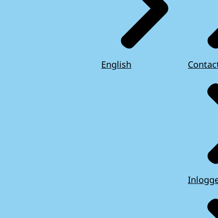
English
Contac
Inlogg