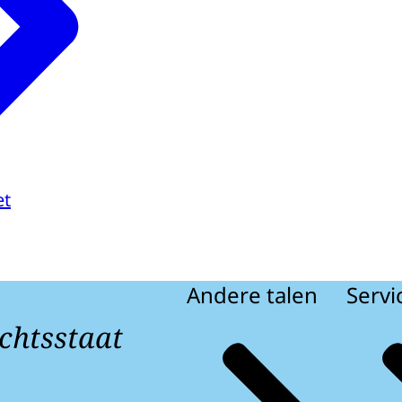
et
Andere talen
Servi
chtsstaat