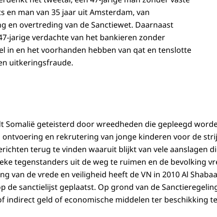
ts
en man van 35 jaar uit Amsterdam, van
ng en overtreding van de Sanctiewet. Daarnaast
7-jarige verdachte van het bankieren zonder
l in en het voorhanden hebben van qat en tenslotte
 en uitkeringsfraude.
rdt Somalië geteisterd door wreedheden die gepleegd word
 ontvoering en rekrutering van jonge kinderen voor de strijd
richten terug te vinden waaruit blijkt van vele aanslagen d
ieke tegenstanders uit de weg te ruimen en de bevolking vr
g van de vrede en veiligheid heeft de VN in 2010 Al Shaba
op de sanctielijst geplaatst. Op grond van de Sanctieregelin
f indirect geld of economische middelen ter beschikking te 