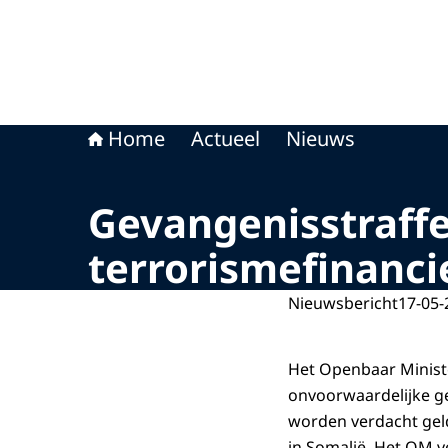
Home
Actueel
Nieuws
Gevangenisstraff
terrorismefinanci
Nieuwsbericht
17-05-
Het Openbaar Minist
onvoorwaardelijke g
worden verdacht gel
in Somalië. Het OM v