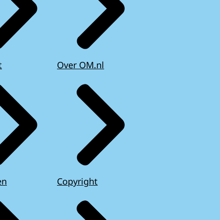
t
Over OM.nl
en
Copyright