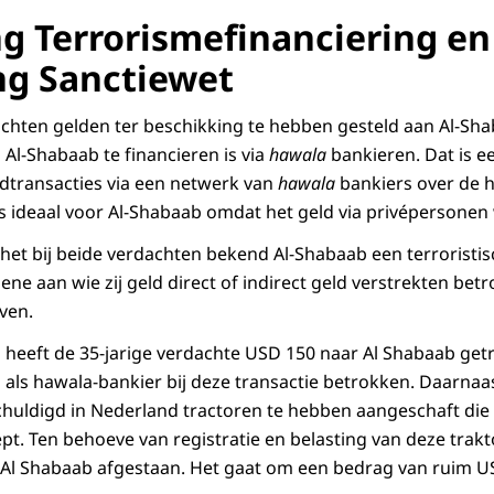
g Terrorismefinanciering en
ng Sanctiewet
chten gelden ter beschikking te hebben gesteld aan Al-Sh
Al-Shabaab te financieren is via
hawala
bankieren. Dat is e
dtransacties via een netwerk van
hawala
bankiers over de h
is ideaal voor Al-Shabaab omdat het geld via privépersone
et bij beide verdachten bekend Al-Shabaab een terroristisc
gene aan wie zij geld direct of indirect geld verstrekten bet
jven.
n heeft de 35-jarige verdachte USD 150 naar Al Shabaab get
s als hawala-bankier bij deze transactie betrokken. Daarnaa
huldigd in Nederland tractoren te hebben aangeschaft die
pt. Ten behoeve van registratie en belasting van deze trakt
Al Shabaab afgestaan. Het gaat om een bedrag van ruim U