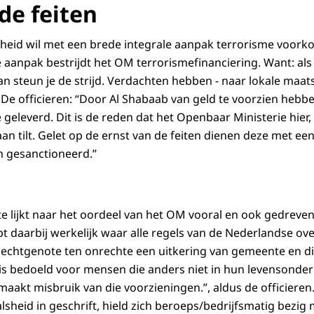
de feiten
eid wil met een brede integrale aanpak terrorisme voorko
 aanpak bestrijdt het OM terrorismefinanciering. Want: als j
an steun je de strijd. Verdachten hebben - naar lokale maa
 De officieren: “Door Al Shabaab van geld te voorzien hebb
 geleverd. Dit is de reden dat het Openbaar Ministerie hier
an tilt. Gelet op de ernst van de feiten dienen deze met ee
n gesanctioneerd.”
e lijkt naar het oordeel van het OM vooral en ook gedreven 
t daarbij werkelijk waar alle regels van de Nederlandse over
n echtgenote ten onrechte een uitkering van gemeente en di
 is bedoeld voor mensen die anders niet in hun levensond
maakt misbruik van die voorzieningen.”, aldus de officiere
lsheid in geschrift, hield zich beroeps/bedrijfsmatig bezi