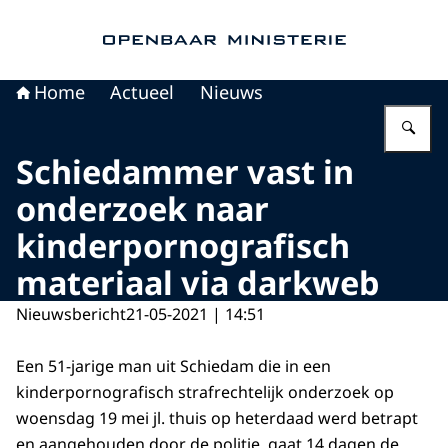
Naar de homepage van Openbaar Ministerie
Home
Actueel
Nieuws
Vu
Schiedammer vast in
onderzoek naar
kinderpornografisch
materiaal via darkweb
Nieuwsbericht
21-05-2021 | 14:51
Een 51-jarige man uit Schiedam die in een
kinderpornografisch strafrechtelijk onderzoek op
woensdag 19 mei jl. thuis op heterdaad werd betrapt
en aangehouden door de politie, gaat 14 dagen de