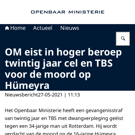
Naar de homepage van Openbaar Ministerie
Home
Actueel
Nieuws
Vu
OM eist in hoger beroep
twintig jaar cel en TBS
voor de moord op
Hümeyra
Nieuwsbericht
27-05-2021 | 11:13
Het Openbaar Ministerie heeft een gevangenisstraf
van twintig jaar en TBS met dwangverpleging geëist
tegen een 34-jarige man uit Rotterdam. Hij wordt
verdacht van de moord op de 16-jarige Hümeyra.