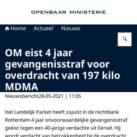
Naar de homepage van Openbaar Ministerie
Home
Actueel
Nieuws
Vu
OM eist 4 jaar
gevangenisstraf voor
overdracht van 197 kilo
MDMA
Nieuwsbericht
28-05-2021 | 11:05
Het Landelijk Parket heeft zojuist in de rechtbank
Rotterdam 4 jaar onvoorwaardelijke gevangenisstraf
geëist tegen een 40-jarige verdachte uit Eersel. Hij
wordt verdacht van betrokkenheid bij de overdracht