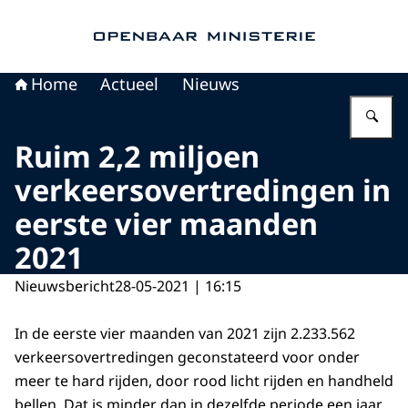
Naar de homepage van Openbaar Ministerie
Home
Actueel
Nieuws
Vu
Ruim 2,2 miljoen
verkeersovertredingen in
eerste vier maanden
2021
Nieuwsbericht
28-05-2021 | 16:15
In de eerste vier maanden van 2021 zijn 2.233.562
verkeersovertredingen geconstateerd voor onder
meer te hard rijden, door rood licht rijden en handheld
bellen. Dat is minder dan in dezelfde periode een jaar