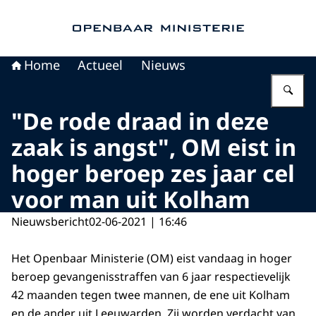
Naar de homepage van Openbaar Ministerie
Home
Actueel
Nieuws
Vu
"De rode draad in deze
zaak is angst", OM eist in
hoger beroep zes jaar cel
voor man uit Kolham
Nieuwsbericht
02-06-2021 | 16:46
Het Openbaar Ministerie (OM) eist vandaag in hoger
beroep gevangenisstraffen van 6 jaar respectievelijk
42 maanden tegen twee mannen, de ene uit Kolham
en de ander uit Leeuwarden. Zij worden verdacht van