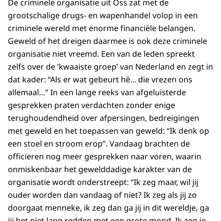
De criminele organisatie uit Oss zat met de
grootschalige drugs- en wapenhandel volop in een
criminele wereld met enorme financiële belangen.
Geweld of het dreigen daarmee is ook deze criminele
organisatie niet vreemd. Een van de leden spreekt
zelfs over de ‘kwaaiste groep’ van Nederland en zegt in
dat kader: “Als er wat gebeurt hè... die vrezen ons
allemaal…” In een lange reeks van afgeluisterde
gesprekken praten verdachten zonder enige
terughoudendheid over afpersingen, bedreigingen
met geweld en het toepassen van geweld: “Ik denk op
een stoel en stroom erop”. Vandaag brachten de
officieren nog meer gesprekken naar voren, waarin
onmiskenbaar het gewelddadige karakter van de
organisatie wordt onderstreept: “Ik zeg maar, wil jij
ouder worden dan vandaag of niet? Ik zeg als jij zo
doorgaat menneke, ik zeg dan ga jij in dit wereldje, ga
jij het niet lang redden met een grote mond. Ik zeg je