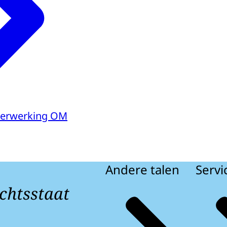
 Verwerking OM
Andere talen
Servi
chtsstaat