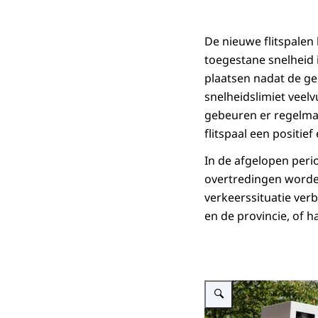
De nieuwe flitspalen
toegestane snelheid i
plaatsen nadat de g
snelheidslimiet veel
gebeuren er regelmat
flitspaal een positief
In de afgelopen perio
overtredingen worden
verkeerssituatie verb
en de provincie, of h
Vergroot afbeelding flitska