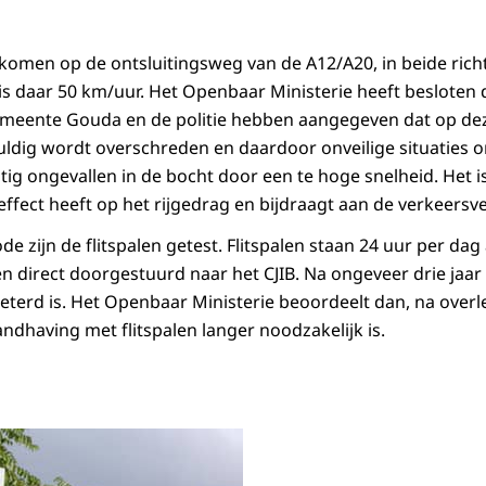
 komen op de ontsluitingsweg van de A12/A20, in beide rich
s daar 50 km/uur. Het Openbaar Ministerie heeft besloten d
emeente Gouda en de politie hebben aangegeven dat op de
vuldig wordt overschreden en daardoor onveilige situaties o
ig ongevallen in de bocht door een te hoge snelheid. Het 
 effect heeft op het rijgedrag en bijdraagt aan de verkeersve
de zijn de flitspalen getest. Flitspalen staan 24 uur per dag
 direct doorgestuurd naar het CJIB. Na ongeveer drie jaa
eterd is. Het Openbaar Ministerie beoordeelt dan, na overl
andhaving met flitspalen langer noodzakelijk is.
st cvom