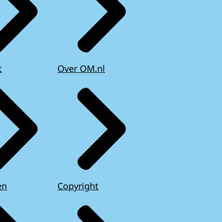
t
Over OM.nl
en
Copyright