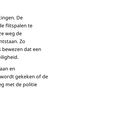
tingen. De
e flitspalen te
ze weg de
ntstaan. Zo
is bewezen dat een
iligheid.
 aan en
r wordt gekeken of de
eg met de politie