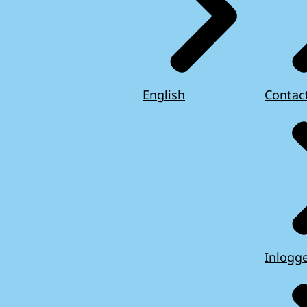
English
Contac
Inlogg