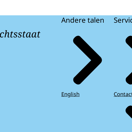
Andere talen
Servi
chtsstaat
English
Contac