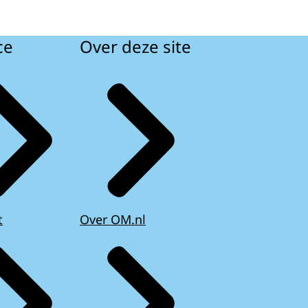
ce
Over deze site
t
Over OM.nl