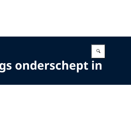
Vul in wat 
ugs onderschept in