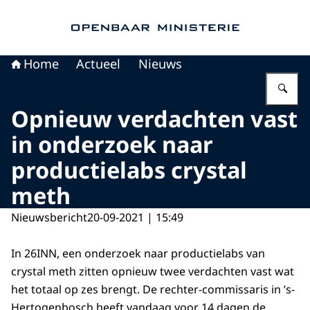
Naar de homepage van Openbaar Ministerie
Home
Actueel
Nieuws
Vu
Opnieuw verdachten vast
in onderzoek naar
productielabs crystal
meth
Nieuwsbericht
20-09-2021 | 15:49
In 26INN, een onderzoek naar productielabs van
crystal meth zitten opnieuw twee verdachten vast wat
het totaal op zes brengt. De rechter-commissaris in ’s-
Hertogenbosch heeft vandaag voor 14 dagen de