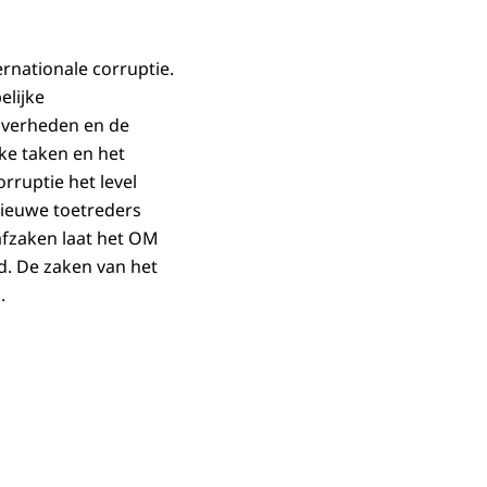
ernationale corruptie.
elijke
 overheden en de
eke taken en het
rruptie het level
nieuwe toetreders
afzaken laat het OM
d. De zaken van het
.