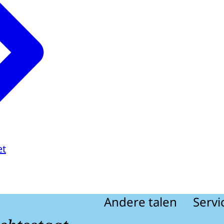
et
Andere talen
Servi