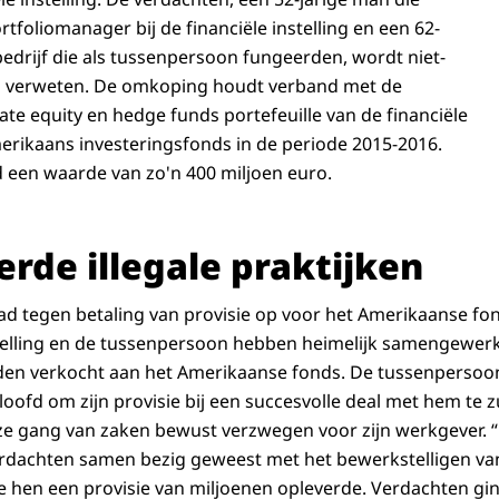
foliomanager bij de financiële instelling en een 62-
bedrijf die als tussenpersoon fungeerden, wordt niet-
 verweten. De omkoping houdt verband met de
ate equity en hedge funds portefeuille van de financiële
merikaans investeringsfonds in de periode 2015-2016.
d een waarde van zo'n 400 miljoen euro.
erde illegale praktijken
ad tegen betaling van provisie op voor het Amerikaanse f
stelling en de tussenpersoon hebben heimelijk samengewerk
rden verkocht aan het Amerikaanse fonds. De tussenpersoo
oofd om zijn provisie bij een succesvolle deal met hem te z
e gang van zaken bewust verzwegen voor zijn werkgever. 
verdachten samen bezig geweest met het bewerkstelligen va
e hen een provisie van miljoenen opleverde. Verdachten gin