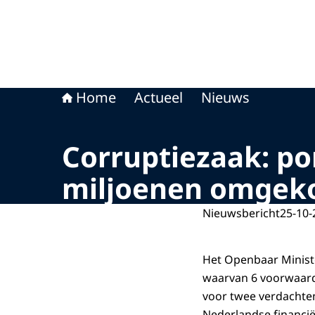
Home
Actueel
Nieuws
Corruptiezaak: po
miljoenen omgek
Nieuwsbericht
25-10-
Het Openbaar Ministe
waarvan 6 voorwaarde
voor twee verdachten
Nederlandse financiël