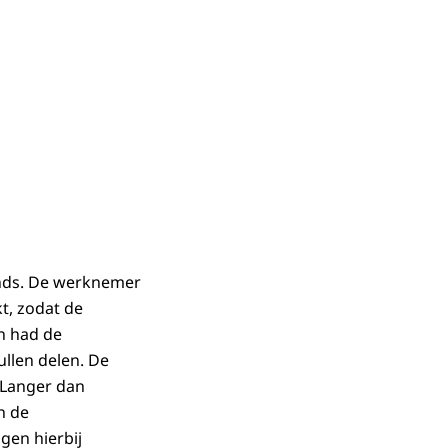
onds. De werknemer
t, zodat de
n had de
ullen delen. De
“Langer dan
n de
gen hierbij