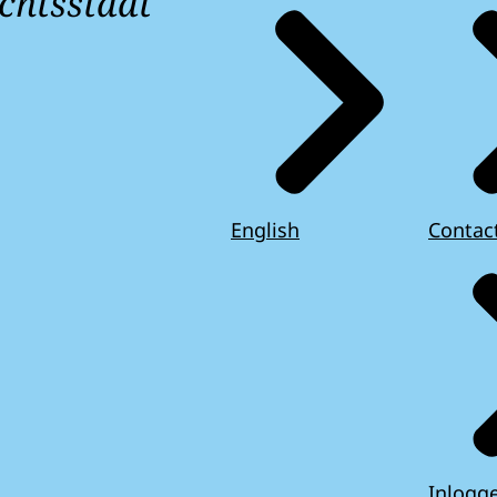
chtsstaat
English
Contac
Inlogg