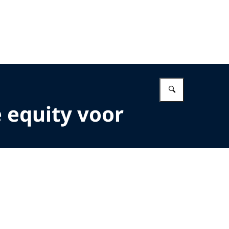
Vul in wat 
 equity voor