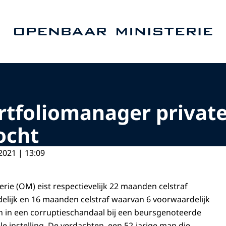
Naar de homepage van Openbaar Ministerie
rtfoliomanager private
ocht
2021 | 13:09
rie (OM) eist respectievelijk 22 maanden celstraf
lijk en 16 maanden celstraf waarvan 6 voorwaardelijk
 in een corruptieschandaal bij een beursgenoteerde
e instelling. De verdachten, een 52-jarige man die