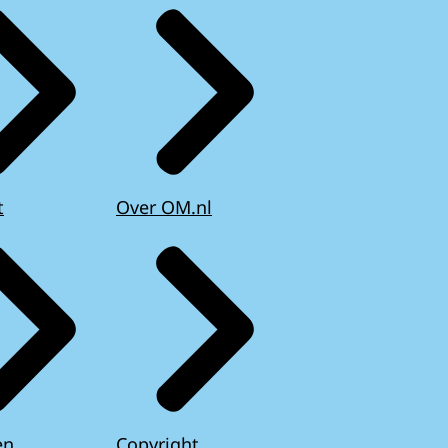
t
Over OM.nl
en
Copyright