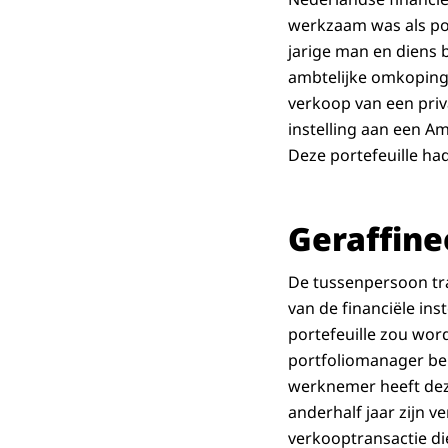
werkzaam was als port
jarige man en diens 
ambtelijke omkoping
verkoop van een priv
instelling aan een A
Deze portefeuille ha
Geraffine
De tussenpersoon tr
van de financiële in
portefeuille zou wo
portfoliomanager bel
werknemer heeft dez
anderhalf jaar zijn 
verkooptransactie di