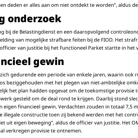
en deden er alles aan om niet ontdekt te worden”, aldus de of
ng onderzoek
g bij de Belastingdienst en een daaropvolgend controleon
melding van mogelijke strafbare feiten bij de FIOD. Het stra
fficier van justitie bij het Functioneel Parket startte in het
ancieel gewin
ich gedurende een periode van enkele jaren, waarin ook r
os beziggehouden met het plegen van niet-ambtelijke omk
lijk het plan hadden opgevat om de toekomstige provisie 
et werk gesteld om de deal rond te krijgen. Daarbij stond sl
n eigen financieel gewin. Verdachten zouden in totaal 7,5 m
de illegale constructie toen zij bekend werden met het con
iet uit eigen beweging”, aldus de officier van justitie. Het
aal verkregen provisie te ontnemen.