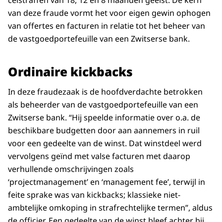
celstraffen van 18, 12 en 8 maanden geëist. De kern
van deze fraude vormt het voor eigen gewin ophogen
van offertes en facturen in relatie tot het beheer van
de vastgoedportefeuille van een Zwitserse bank.
Ordinaire kickbacks
In deze fraudezaak is de hoofdverdachte betrokken
als beheerder van de vastgoedportefeuille van een
Zwitserse bank. “Hij speelde informatie over o.a. de
beschikbare budgetten door aan aannemers in ruil
voor een gedeelte van de winst. Dat winstdeel werd
vervolgens geïnd met valse facturen met daarop
verhullende omschrijvingen zoals
‘projectmanagement’ en ‘management fee’, terwijl in
feite sprake was van kickbacks; klassieke niet-
ambtelijke omkoping in strafrechtelijke termen”, aldus
de officier. Een gedeelte van de winst bleef achter bij