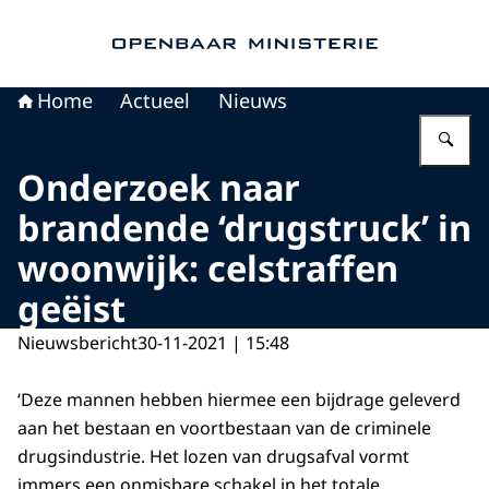
Naar de homepage van Openbaar Ministerie
Home
Actueel
Nieuws
Vu
Onderzoek naar
brandende ‘drugstruck’ in
woonwijk: celstraffen
geëist
Nieuwsbericht
30-11-2021 | 15:48
‘Deze mannen hebben hiermee een bijdrage geleverd
aan het bestaan en voortbestaan van de criminele
drugsindustrie. Het lozen van drugsafval vormt
immers een onmisbare schakel in het totale