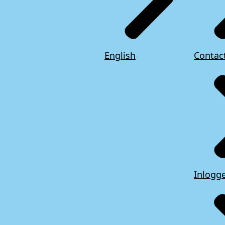
English
Contac
Inlogg