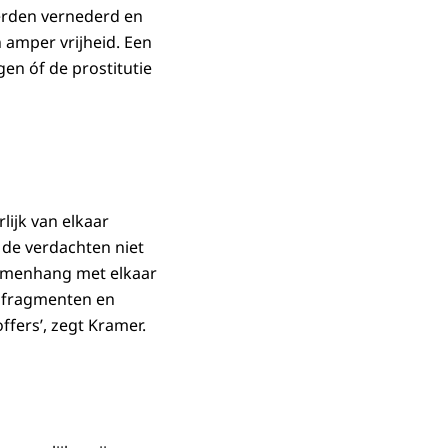
erden vernederd en
 amper vrijheid. Een
en óf de prostitutie
ijk van elkaar
de verdachten niet
samenhang met elkaar
dsfragmenten en
ffers’, zegt Kramer.