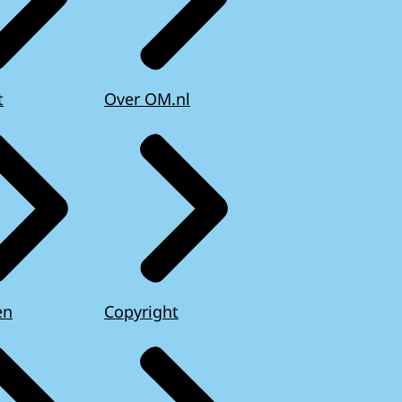
t
Over OM.nl
en
Copyright