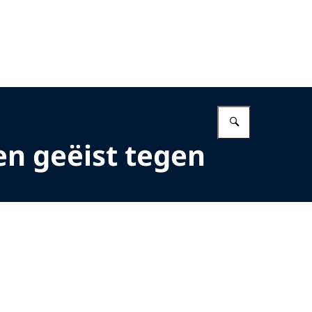
Vul in wat 
fen geëist tegen