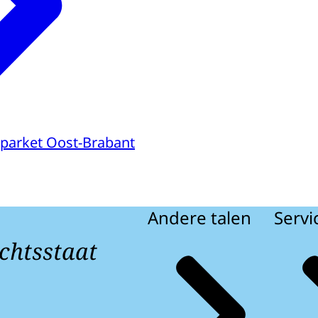
parket Oost-Brabant
Andere talen
Servi
chtsstaat