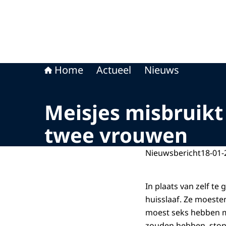
Home
Actueel
Nieuws
Meisjes misbruikt 
twee vrouwen
Nieuwsbericht
18-01-
In plaats van zelf t
huisslaaf. Ze moeste
moest seks hebben m
zouden hebben, stonde