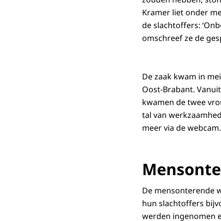
Kramer liet onder m
de slachtoffers: ‘On
omschreef ze de ges
De zaak kwam in mei 
Oost-Brabant. Vanui
kwamen de twee vrouw
tal van werkzaamhede
meer via de webcam.
Mensonte
De mensonterende wij
hun slachtoffers bi
werden ingenomen en 