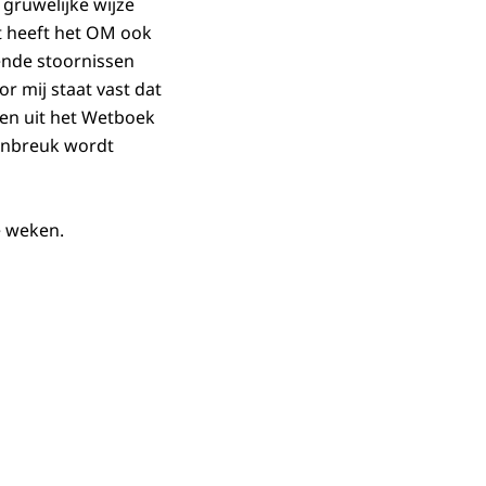
 gruwelijke wijze
t heeft het OM ook
ende stoornissen
r mij staat vast dat
ten uit het Wetboek
 inbreuk wordt
e weken.