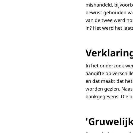
mishandeld, bijvoorb
bewust gehouden van 
van de twee werd nog
in? Het werd het laat
Verklarin
In het onderzoek wer
aangifte op verschil
en dat maakt dat he
worden gezien. Naast
bankgegevens. Die bew
'Gruwelij