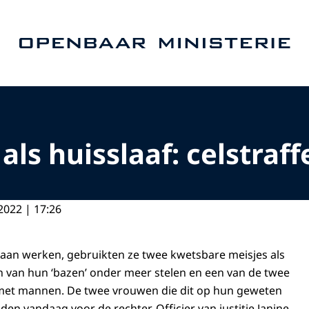
Naar de homepage van Openbaar Ministerie
als huisslaaf: celstraf
2022 | 17:26
e gaan werken, gebruikten ze twee kwetsbare meisjes als
n van hun ‘bazen’ onder meer stelen en een van de twee
et mannen. De twee vrouwen die dit op hun geweten
n vandaag voor de rechter. Officier van justitie Janine