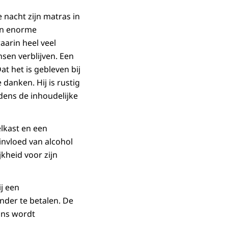
 nacht zijn matras in
en enorme
arin heel veel
en verblijven. Een
t het is gebleven bij
danken. Hij is rustig
dens de inhoudelijke
lkast en een
invloed van alcohol
kheid voor zijn
j een
der te betalen. De
ans wordt