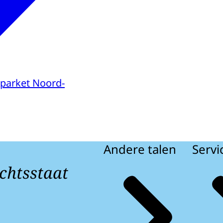
parket Noord-
Andere talen
Servi
chtsstaat