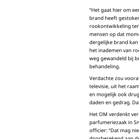
“Het gaat hier om ee
brand heeft gestoke
rookontwikkeling ten
mensen op dat momen
dergelijke brand kan 
het inademen van rook
weg gewandeld bij br
behandeling.
Verdachte zou voora
televisie, uit het r
en mogelijk ook drug
daden en gedrag. Dat
Het OM verdenkt verd
parfumeriezaak in S
officier: “Dat mag n
doorberekend aan de 