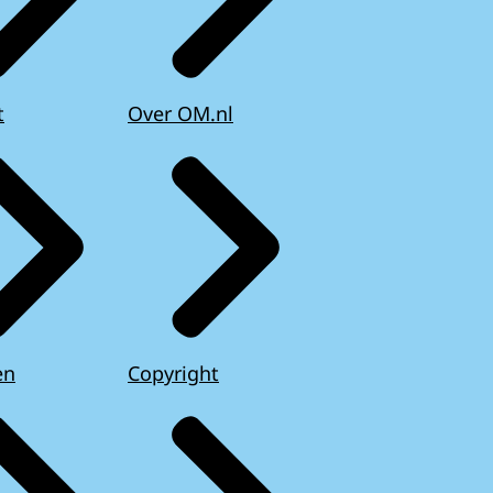
t
Over OM.nl
en
Copyright