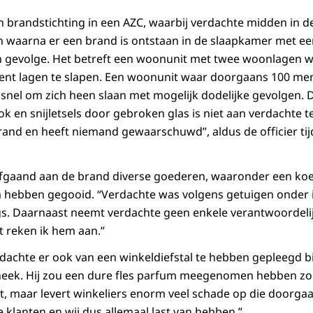
n brandstichting in een AZC, waarbij verdachte midden in de
n waarna er een brand is ontstaan in de slaapkamer met e
 gevolge. Het betreft een woonunit met twee woonlagen wa
t lagen te slapen. Een woonunit waar doorgaans 100 mens
snel om zich heen slaan met mogelijk dodelijke gevolgen. Da
 en snijletsels door gebroken glas is niet aan verdachte te 
and en heeft niemand gewaarschuwd”, aldus de officier tij
fgaand aan de brand diverse goederen, waaronder een koe
aam hebben gegooid. “Verdachte was volgens getuigen onder 
s. Daarnaast neemt verdachte geen enkele verantwoordelij
 reken ik hem aan.”
achte er ook van een winkeldiefstal te hebben gepleegd bi
neek. Hij zou een dure fles parfum meegenomen hebben zon
iet, maar levert winkeliers enorm veel schade op die doorga
klanten en wij dus allemaal last van hebben.”