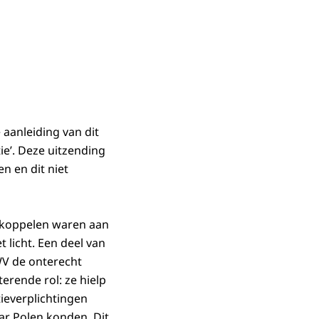
aanleiding van dit
e’. Deze uitzending
n en dit niet
e koppelen waren aan
 licht. Een deel van
WV de onterecht
erende rol: ze hielp
tieverplichtingen
ar Polen konden. Dit