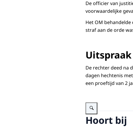
De officier van justi
voorwaardelijke geva
Het OM behandelde de
straf aan de orde wa
Uitspraak
De rechter deed na de
dagen hechtenis met
een proeftijd van 2 j
Vergroot afbeelding geld in
Hoort bij