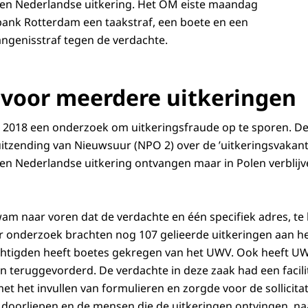
en Nederlandse uitkering. Het OM eiste maandag
bank Rotterdam een taakstraf, een boete en een
ngenisstraf tegen de verdachte.
 voor meerdere uitkeringen
 2018 een onderzoek om uitkeringsfraude op te sporen. De 
tzending van Nieuwsuur (NPO 2) over de ’uitkeringsvakanti
een Nederlandse uitkering ontvangen maar in Polen verblijve
am naar voren dat de verdachte en één specifiek adres, t
r onderzoek brachten nog 107 gelieerde uitkeringen aan het
chtigden heeft boetes gekregen van het UWV. Ook heeft U
n teruggevorderd. De verdachte in deze zaak had een facilit
t het invullen van formulieren en zorgde voor de sollicita
 doorliepen en de mensen die de uitkeringen ontvingen, na