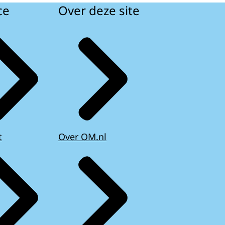
ce
Over deze site
t
Over OM.nl