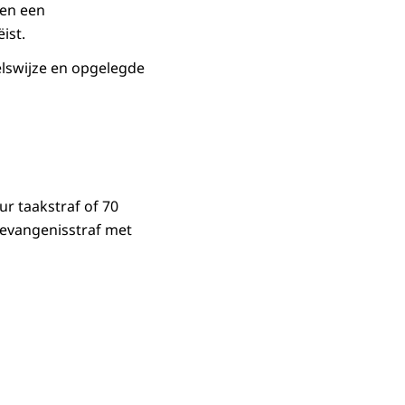
 en een
ist.
lswijze en opgelegde
ur taakstraf of 70
gevangenisstraf met