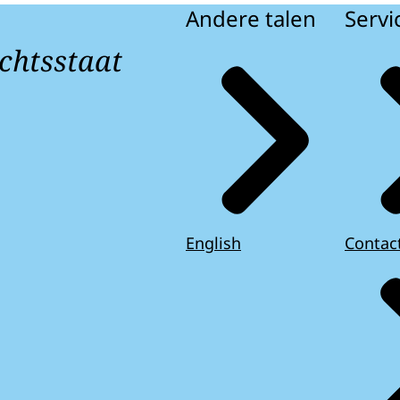
Andere talen
Servi
chtsstaat
English
Contac