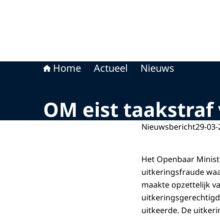
Home
Actueel
Nieuws
OM eist taakstraf
Nieuwsbericht
29-03-
Het Openbaar Ministe
uitkeringsfraude waa
maakte opzettelijk v
uitkeringsgerechtig
uitkeerde. De uitker