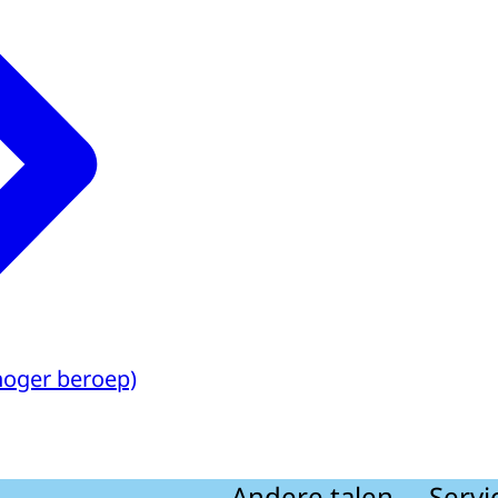
hoger beroep)
Andere talen
Servi