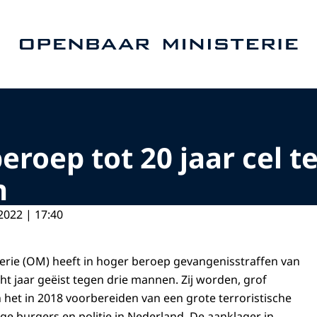
Naar de homepage van Openbaar Ministerie
beroep tot 20 jaar cel
n
2022 | 17:40
rie (OM) heeft in hoger beroep gevangenisstraffen van
cht jaar geëist tegen drie mannen. Zij worden, grof
 het in 2018 voorbereiden van een grote terroristische
ge burgers en politie in Nederland. De aanklager in