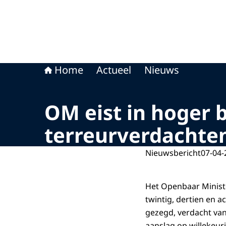
Home
Actueel
Nieuws
OM eist in hoger 
terreurverdachte
Nieuwsbericht
07-04-
Het Openbaar Ministe
twintig, dertien en a
gezegd, verdacht van
aanslag op willekeuri