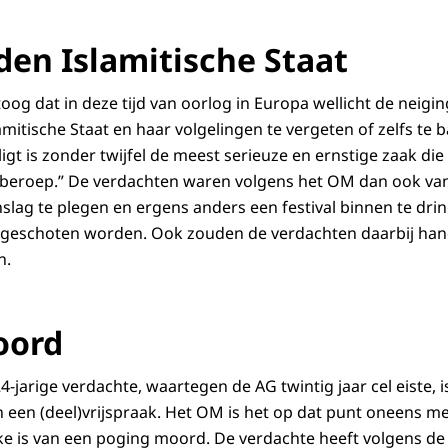
en Islamitische Staat
toog dat in deze tijd van oorlog in Europa wellicht de neigi
itische Staat en haar volgelingen te vergeten of zelfs te b
igt is zonder twijfel de meest serieuze en ernstige zaak die 
 beroep.” De verdachten waren volgens het OM dan ook va
lag te plegen en ergens anders een festival binnen te dri
g geschoten worden. Ook zouden de verdachten daarbij ha
n.
oord
4-jarige verdachte, waartegen de AG twintig jaar cel eiste, 
een (deel)vrijspraak. Het OM is het op dat punt oneens me
ake is van een poging moord. De verdachte heeft volgens d