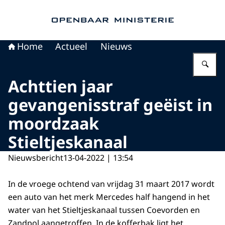
Naar de homepage van Openbaar Ministerie
Home
Actueel
Nieuws
Vu
Achttien jaar
gevangenisstraf geëist in
moordzaak
Stieltjeskanaal
Nieuwsbericht
13-04-2022 | 13:54
In de vroege ochtend van vrijdag 31 maart 2017 wordt
een auto van het merk Mercedes half hangend in het
water van het Stieltjeskanaal tussen Coevorden en
Zandpol aangetroffen. In de kofferbak ligt het