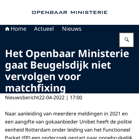
Naar de homepage van Openbaar Ministerie
Home
Actueel
Nieuws
Vu
Het Openbaar Ministerie
gaat Beugelsdijk niet
vervolgen voor
matchfixing
Nieuwsbericht
22-04-2022 | 17:00
Naar aanleiding van meerdere meldingen in 2021 en
een aangifte van gokaanbieder Unibet heeft de politie
eenheid Rotterdam onder leiding van het Functioneel
Parket (FP) een onderzoek gestart naar ongebruikelijk