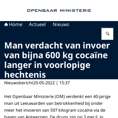
Naar de homepage van Openbaar Ministerie
Home
Actueel
Nieuws
Vu
Man verdacht van invoer
van bijna 600 kg cocaïne
langer in voorlopige
hechtenis
Nieuwsbericht
20-05-2022 | 15:37
Het Openbaar Ministerie (OM) verdenkt een 40-jarige
man uit Leeuwarden van betrokkenheid bij onder
meer het invoeren van 597 kilogram cocaïne via de
haven van Antwerpen. De drugs zijn op 3 mei jl. in